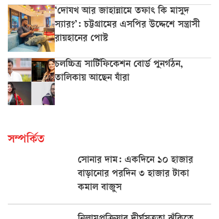
‘দোযখ আর জাহান্নামে তফাৎ কি মাসুদ
স্যার?’: চট্টগ্রামের এসপির উদ্দেশে সন্ত্রাসী
রায়হানের পোস্ট
চলচ্চিত্র সার্টিফিকেশন বোর্ড পুনর্গঠন,
তালিকায় আছেন যাঁরা
সম্পর্কিত
সোনার দাম: একদিনে ১০ হাজার
বাড়ানোর পরদিন ৩ হাজার টাকা
কমাল বাজুস