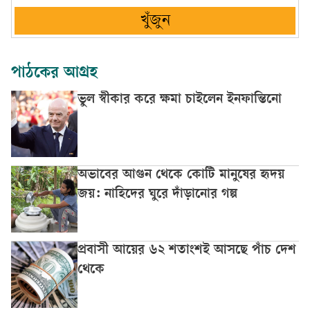
খুঁজুন
পাঠকের আগ্রহ
ভুল স্বীকার করে ক্ষমা চাইলেন ইনফান্তিনো
অভাবের আগুন থেকে কোটি মানুষের হৃদয়
জয়: নাহিদের ঘুরে দাঁড়ানোর গল্প
প্রবাসী আয়ের ৬২ শতাংশই আসছে পাঁচ দেশ
থেকে