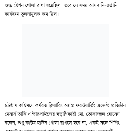
শুল্ক স্টেশন খোলা রাখা হয়েছিল। তবে সে সময় আমদানি-রপ্তানি
কার্যক্রম তুলনামূলক কম ছিল।
চট্টগ্রাম কাস্টমসে কর্মরত ক্লিয়ারিং অ্যান্ড ফরওয়ার্ডিং এজেন্ট প্রতিষ্ঠান
মেসার্স তাকি এন্টারপ্রাইজের স্বত্বাধিকারী মো. তোফাজ্জল হোসেন
বলেন, শুধু কাস্টম হাউস খোলা রাখলে হবে না, একই সঙ্গে শিপিং