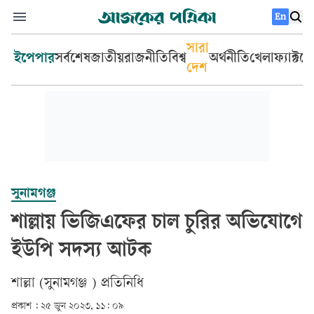
En
সারা
ইপেপার
সর্বশেষ
জাতীয়
রাজনীতি
বিশ্ব
অর্থনীতি
খেলা
ফ্যাক্টচ
দেশ
সুনামগঞ্জ
শাল্লায় ভিজিএফের চাল চুরির অভিযোগে
ইউপি সদস্য আটক
শাল্লা (সুনামগঞ্জ ) প্রতিনিধি
প্রকাশ :
২৫ জুন ২০২৩, ১১: ০৯