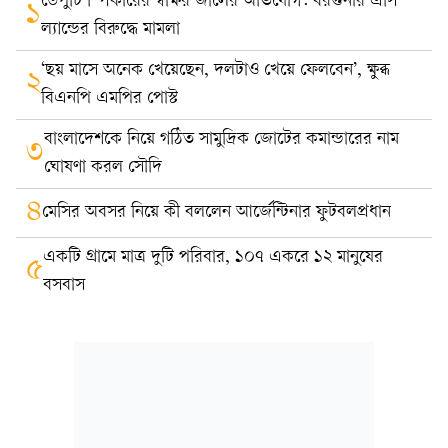
ডেপুটি স্পিকারের স্বাক্ষর জালের অভিযোগ: বরগুনার এসি
১
ল্যান্ডের বিরুদ্ধে মামলা
‘ছয় মাসে অনেক খেয়েছেন, দলটাও খেয়ে ফেলবেন’, ক্ষুব্ধ
২
বিএনপি এমপির পোস্ট
বাংলাদেশকে নিয়ে গঠিত সামুদ্রিক জোটের কমান্ডারের নাম
৩
ঘোষণা করল সৌদি
৪
মেসির অবসর নিয়ে কী বললেন আর্জেন্টিনার ফুটবলপ্রধান
একটি গ্রামে মাত্র দুটি পরিবার, ১০৭ একরে ১২ মানুষের
৫
বসবাস