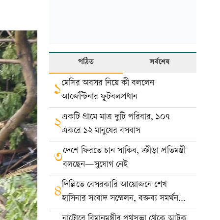
পঠিত
সর্বশেষ
মেসির অবসর নিয়ে কী বললেন
১
আর্জেন্টিনার ফুটবলপ্রধান
একটি গ্রামে মাত্র দুটি পরিবার, ১০৭
২
একরে ১২ মানুষের বসবাস
দেশে ফিরতে চান সাকিব, ক্রীড়া প্রতিমন্ত্রী
৩
বলছেন—সুযোগ নেই
দিল্লিতে বেসরকারি আয়োজনে শেখ
৪
হাসিনার সংবাদ সম্মেলন, বক্তব্য সমর্থন
করে না সরকার: ভারত
নাটোরে বিমানমন্ত্রীর পথসভা থেকে আটক