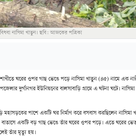
বিধবা নাসিমা খাতুন। ছবি: আজকের পত্রিকা
ৈশাখীতে ঘরের ওপর গাছ ভেঙে পড়ে নাসিমা খাতুন (৪৫) নামে এক নারীর
লার দুর্গানগর ইউনিয়নের বালসাবাড়ি গ্রামে এ ঘটনা ঘটে। নাসিমা
াড়ি মহাসড়কের পাশে একটি ঘর নির্মাণ করে বসবাস করছিলেন নাসিমা খ
ল বাতাসে একটি বড় গাছ ভেঙে তাঁর ঘরের ওপর পড়ে। এতে ঘরের ভেত
েই তাঁর মৃত্যু হয়।