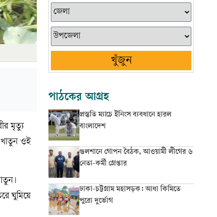
খুঁজুন
পাঠকের আগ্রহ
প্রস্তুতি ম্যাচে ইনিংস ব্যবধানে হারল
 মৃত্যু
বাংলাদেশ
 খাতুন ওই
গুলশানে গোপন বৈঠক, আওয়ামী লীগের ৬
নেতা-কর্মী গ্রেপ্তার
াতুন।
ঢাকা-চট্টগ্রাম মহাসড়ক: আধা কিমিতে
রে ঘুমিয়ে
পুরো দুর্ভোগ