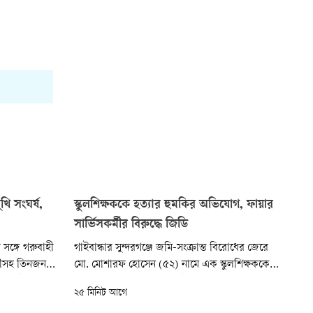
ি সংঘর্ষ,
স্কুলশিক্ষককে হত্যার হুমকির অভিযোগ, ফায়ার
সার্ভিসকর্মীর বিরুদ্ধে জিডি
 সঙ্গে গরুবাহী
গাইবান্ধার সুন্দরগঞ্জে জমি-সংক্রান্ত বিরোধের জেরে
ায়ীসহ তিনজন
মো. মোশারফ হোসেন (৫২) নামে এক স্কুলশিক্ষককে
কাল ৯টার দিকে
ফোনে গালিগালাজ ও ২৪ ঘণ্টার মধ্যে হত্যার হুমকি
২৫ মিনিট আগে
িরহাট
দেওয়ার অভিযোগ উঠেছে এক ফায়ার সার্ভিসকর্মীর