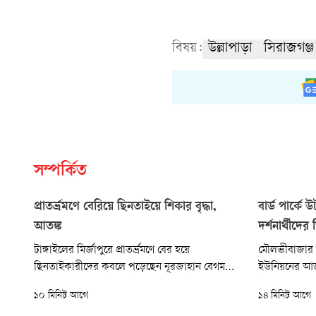
বিষয়:
উল্লাপাড়া
সিরাজগঞ্জ
সম্পর্কিত
প্রাতর্ভ্রমণে বেরিয়ে ছিনতাইয়ে শিকার বৃদ্ধা,
বার্ড পার্ক
আতঙ্ক
দর্শনার্থীদের
টাঙ্গাইলের মির্জাপুরে প্রাতর্ভ্রমণে বের হয়ে
মৌলভীবাজার 
ছিনতাইকারীদের কবলে পড়েছেন নূরজাহান বেগম
ইউনিয়নের আজমের
নামে এক বৃদ্ধা। মোটরসাইকেলে আসা দুই ব্যক্তি তাঁর
ইকো ভিলেজে উ
১০ মিনিট আগে
১৪ মিনিট আগে
দুই হাত ধরে কানের আট আনা ওজনের দুটি স্বর্ণের
বিশাল আকৃতির