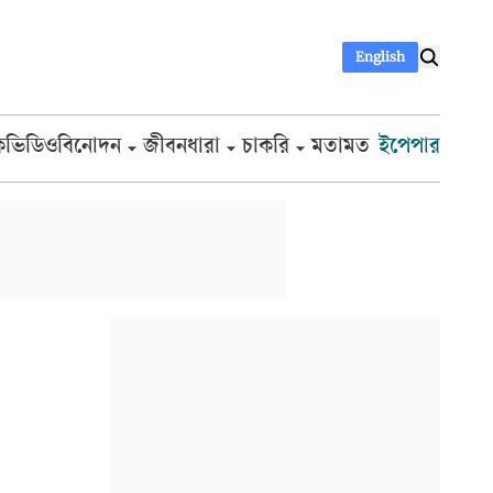
English
ক
ভিডিও
বিনোদন
জীবনধারা
চাকরি
মতামত
ইপেপার