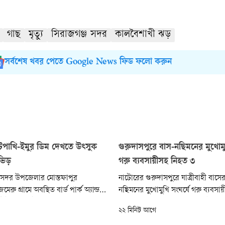
গাছ
মৃত্যু
সিরাজগঞ্জ সদর
কালবৈশাখী ঝড়
সর্বশেষ খবর পেতে Google News ফিড ফলো করুন
ে উটপাখি-ইমুর ডিম দেখতে উৎসুক
গুরুদাসপুরে বাস-নছিমনের মুখোমুখ
 ভিড়
গরু ব্যবসায়ীসহ নিহত ৩
সদর উপজেলার মোস্তফাপুর
নাটোরের গুরুদাসপুরে যাত্রীবাহী বাসের
ু গ্রামে অবস্থিত বার্ড পার্ক অ্যান্ড
নছিমনের মুখোমুখি সংঘর্ষে গরু ব্যবস
টপাখি ও ইমু পাখি ডিম দিয়েছে।
নিহত হয়েছেন। শনিবার (৮ আগস্ট) স
২২ মিনিট আগে
 এই দুই প্রজাতির পাখির বড় বড় ডিম
বনপাড়া-হাটিকুমরুল মহাসড়কের হাজ