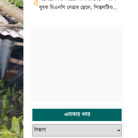
৫
যুবক বিএনপি নেতার ছেলে, পিস্তলটিও
খেলনা
এলাকার খবর