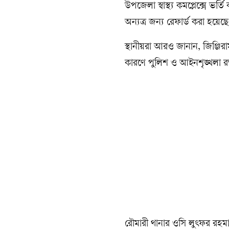
উপজেলা স্বাস্থ্য কমপ্লেক্সে ভ
অন্যত্র জন্য রেফার্ড করা হয়েছে
স্থানীয়রা আরও জানান, জিঞ্জিরাম
কারণে পুলিশ ও আইনশৃঙ্খলা রক্
রৌমারী থানার ওসি লুৎফর রহমা