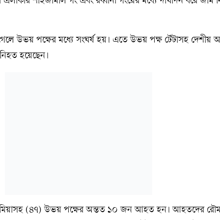
দুরচর এলাকার শাহজামাল গং এবং রব্বানী গংয়ের মধ্যে দীর্ঘদিন ধরে জমি 
েলে উভয় পক্ষের মধ্যে সংঘর্ষ হয়। এতে উভয় পক্ষ টেঁটাসহ দেশীয় অস্ত
ন নিহত হয়েছেন।
 মিয়াসহ (৪৭) উভয় পক্ষের অন্তত ১০ জন আহত হন। আহতদের রৌম