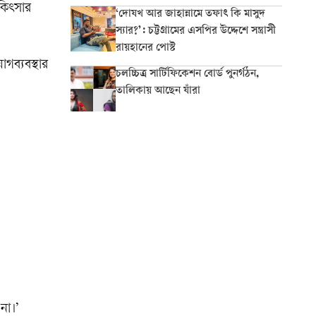
িকিৎসার
‘দোযখ আর জাহান্নামে তফাৎ কি মাসুদ
স্যার?’: চট্টগ্রামের এসপির উদ্দেশে সন্ত্রাসী
রায়হানের পোস্ট
োগব্যবস্থার
চলচ্চিত্র সার্টিফিকেশন বোর্ড পুনর্গঠন,
তালিকায় আছেন যাঁরা
না।’