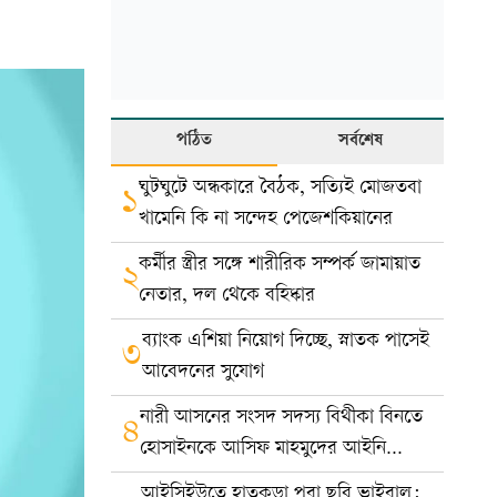
পঠিত
সর্বশেষ
ঘুটঘুটে অন্ধকারে বৈঠক, সত্যিই মোজতবা
১
খামেনি কি না সন্দেহ পেজেশকিয়ানের
কর্মীর স্ত্রীর সঙ্গে শারীরিক সম্পর্ক জামায়াত
২
নেতার, দল থেকে বহিষ্কার
ব্যাংক এশিয়া নিয়োগ দিচ্ছে, স্নাতক পাসেই
৩
আবেদনের সুযোগ
নারী আসনের সংসদ সদস্য বিথীকা বিনতে
৪
হোসাইনকে আসিফ মাহমুদের আইনি
নোটিশ
আইসিইউতে হাতকড়া পরা ছবি ভাইরাল: