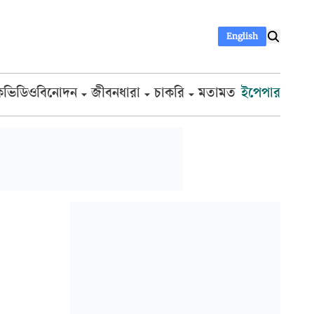
English
ক
ভিডিও
বিনোদন
জীবনধারা
চাকরি
মতামত
ইপেপার