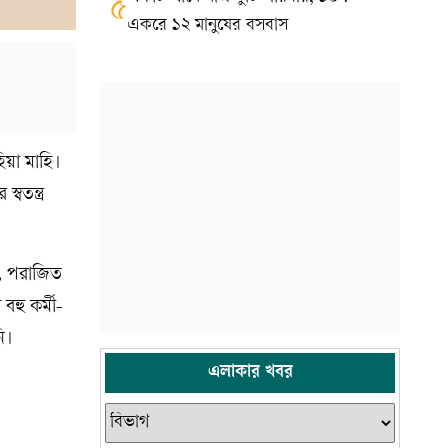
৫
একরে ১২ মানুষের বসবাস
য়া মাহি।
বতন্ত্র
ন, পরাজিত
হু কর্মী-
ি।
এলাকার খবর