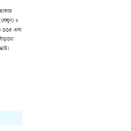
 হাজার
(বেলুন) ২
ি) ৩৩৫ এবং
াঁড়ানো
ভোট।