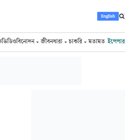
English
ক
ভিডিও
বিনোদন
জীবনধারা
চাকরি
মতামত
ইপেপার