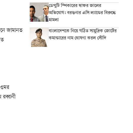
ডেপুটি স্পিকারের স্বাক্ষর জালের
অভিযোগ: বরগুনার এসি ল্যান্ডের বিরুদ্ধে
মামলা
আসনে জামানত
বাংলাদেশকে নিয়ে গঠিত সামুদ্রিক জোটের
কমান্ডারের নাম ঘোষণা করল সৌদি
নত
ি ওমর
 রব্বানী