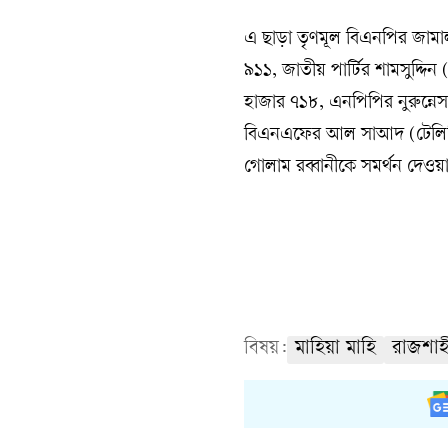
এ ছাড়া তৃণমূল বিএনপির জামাল
৯১১, জাতীয় পার্টির শামসুদ্দ
হাজার ৭১৮, এনপিপির নুরুন্ন
বিএনএফের আল সাআদ (টেলিভিশন
গোলাম রব্বানীকে সমর্থন দে
বিষয়:
মাহিয়া মাহি
রাজশাহ