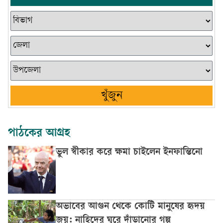
খুঁজুন
পাঠকের আগ্রহ
ভুল স্বীকার করে ক্ষমা চাইলেন ইনফান্তিনো
অভাবের আগুন থেকে কোটি মানুষের হৃদয়
জয়: নাহিদের ঘুরে দাঁড়ানোর গল্প