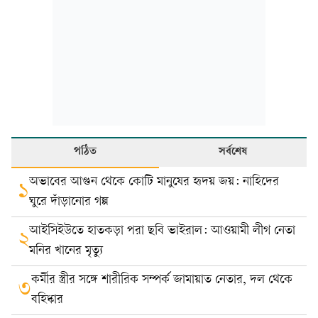
পঠিত
সর্বশেষ
অভাবের আগুন থেকে কোটি মানুষের হৃদয় জয়: নাহিদের
১
ঘুরে দাঁড়ানোর গল্প
আইসিইউতে হাতকড়া পরা ছবি ভাইরাল: আওয়ামী লীগ নেতা
২
মনির খানের মৃত্যু
কর্মীর স্ত্রীর সঙ্গে শারীরিক সম্পর্ক জামায়াত নেতার, দল থেকে
৩
বহিষ্কার