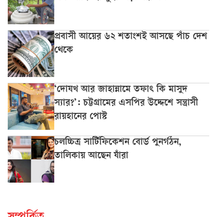
প্রবাসী আয়ের ৬২ শতাংশই আসছে পাঁচ দেশ
থেকে
‘দোযখ আর জাহান্নামে তফাৎ কি মাসুদ
স্যার?’: চট্টগ্রামের এসপির উদ্দেশে সন্ত্রাসী
রায়হানের পোস্ট
চলচ্চিত্র সার্টিফিকেশন বোর্ড পুনর্গঠন,
তালিকায় আছেন যাঁরা