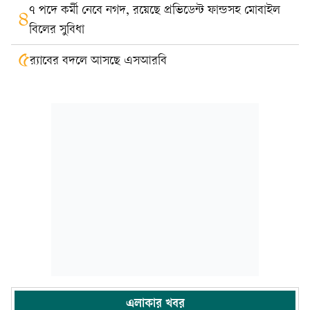
৭ পদে কর্মী নেবে নগদ, রয়েছে প্রভিডেন্ট ফান্ডসহ মোবাইল
৪
বিলের সুবিধা
৫
র‍্যাবের বদলে আসছে এসআরবি
এলাকার খবর