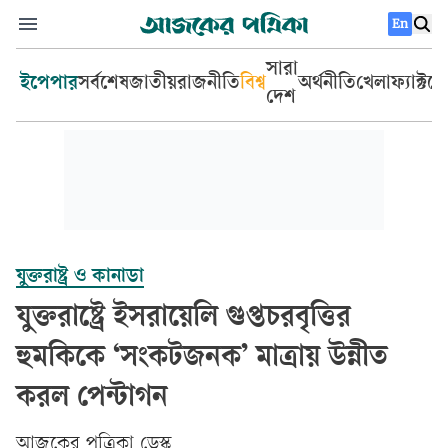
En
সারা
ইপেপার
সর্বশেষ
জাতীয়
রাজনীতি
বিশ্ব
অর্থনীতি
খেলা
ফ্যাক্টচ
দেশ
যুক্তরাষ্ট্র ও কানাডা
যুক্তরাষ্ট্রে ইসরায়েলি গুপ্তচরবৃত্তির
হুমকিকে ‘সংকটজনক’ মাত্রায় উন্নীত
করল পেন্টাগন
আজকের পত্রিকা ডেস্ক­