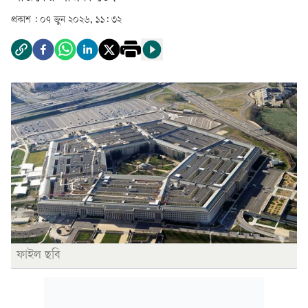
প্রকাশ :
০৭ জুন ২০২৬, ১১: ৩২
ফাইল ছবি