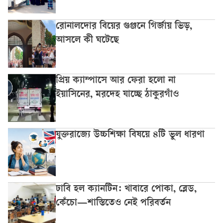
রোনালদোর বিয়ের গুঞ্জনে গির্জায় ভিড়,
আসলে কী ঘটেছে
প্রিয় ক্যাম্পাসে আর ফেরা হলো না
ইয়াসিনের, মরদেহ যাচ্ছে ঠাকুরগাঁও
যুক্তরাজ্যে উচ্চশিক্ষা বিষয়ে ৪টি ভুল ধারণা
ঢাবি হল ক্যানটিন: খাবারে পোকা, ব্লেড,
কেঁচো—শাস্তিতেও নেই পরিবর্তন