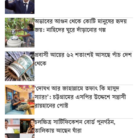
অভাবের আগুন থেকে কোটি মানুষের হৃদয়
জয়: নাহিদের ঘুরে দাঁড়ানোর গল্প
প্রবাসী আয়ের ৬২ শতাংশই আসছে পাঁচ দেশ
থেকে
‘দোযখ আর জাহান্নামে তফাৎ কি মাসুদ
স্যার?’: চট্টগ্রামের এসপির উদ্দেশে সন্ত্রাসী
রায়হানের পোস্ট
চলচ্চিত্র সার্টিফিকেশন বোর্ড পুনর্গঠন,
তালিকায় আছেন যাঁরা