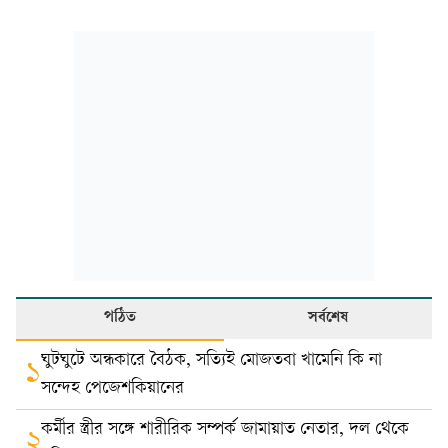
পঠিত
সর্বশেষ
ঘুটঘুটে অন্ধকারে বৈঠক, সত্যিই মোজতবা খামেনি কি না
১
সন্দেহ পেজেশকিয়ানের
কর্মীর স্ত্রীর সঙ্গে শারীরিক সম্পর্ক জামায়াত নেতার, দল থেকে
২