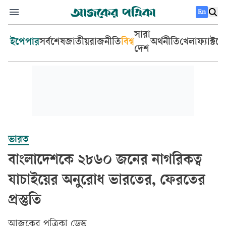
En
সারা
ইপেপার
সর্বশেষ
জাতীয়
রাজনীতি
বিশ্ব
অর্থনীতি
খেলা
ফ্যাক্টচ
দেশ
ভারত
বাংলাদেশকে ২৮৬০ জনের নাগরিকত্ব
যাচাইয়ের অনুরোধ ভারতের, ফেরতের
প্রস্তুতি
আজকের পত্রিকা ডেস্ক­