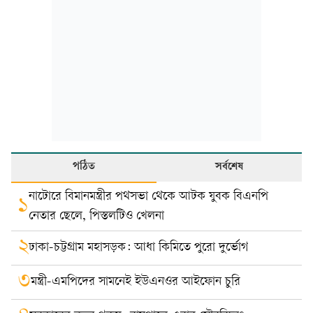
পঠিত
সর্বশেষ
নাটোরে বিমানমন্ত্রীর পথসভা থেকে আটক যুবক বিএনপি
১
নেতার ছেলে, পিস্তলটিও খেলনা
২
ঢাকা-চট্টগ্রাম মহাসড়ক: আধা কিমিতে পুরো দুর্ভোগ
৩
মন্ত্রী-এমপিদের সামনেই ইউএনওর আইফোন চুরি