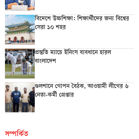
বিদেশে উচ্চশিক্ষা: শিক্ষার্থীদের জন্য বিশ্বের
সেরা ১০ শহর
প্রস্তুতি ম্যাচে ইনিংস ব্যবধানে হারল
বাংলাদেশ
গুলশানে গোপন বৈঠক, আওয়ামী লীগের ৬
নেতা-কর্মী গ্রেপ্তার
সম্পর্কিত