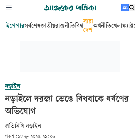
En
সারা
ইপেপার
সর্বশেষ
জাতীয়
রাজনীতি
বিশ্ব
অর্থনীতি
খেলা
ফ্যাক্টচ
দেশ
নড়াইল
নড়াইলে দরজা ভেঙে বিধবাকে ধর্ষণের
অভিযোগ
প্রতিনিধি নড়াইল
প্রকাশ :
১৮ জুন ২০২৫, ২১: ০৬