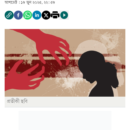
আপডেট :
১৮ জুন ২০২৫, ২২: ৫৮
প্রতীকী ছবি