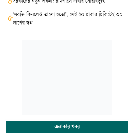
৪
সরকারের নতুন প্রকল্প: রামপালে এবার সৌরবিদ্যুৎ
‘সবজি কিনলেও ভালো হতো’, সেই ২০ টাকার টিকিটেই ৩০
৫
লাখের স্বপ্ন
এলাকার খবর