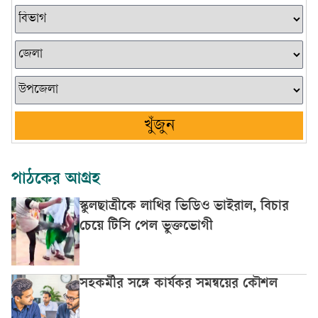
খুঁজুন
পাঠকের আগ্রহ
স্কুলছাত্রীকে লাথির ভিডিও ভাইরাল, বিচার
চেয়ে টিসি পেল ভুক্তভোগী
সহকর্মীর সঙ্গে কার্যকর সমন্বয়ের কৌশল