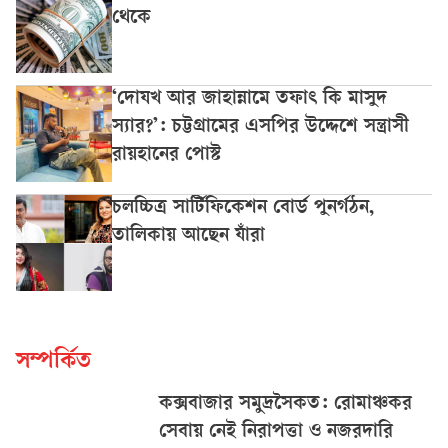
থেকে
‘দোযখ আর জাহান্নামে তফাৎ কি মাসুদ
স্যার?’: চট্টগ্রামের এসপির উদ্দেশে সন্ত্রাসী
রায়হানের পোস্ট
চলচ্চিত্র সার্টিফিকেশন বোর্ড পুনর্গঠন,
তালিকায় আছেন যাঁরা
সম্পর্কিত
কক্সবাজার সমুদ্রসৈকত: রোমাঞ্চকর
সেবায় নেই নিরাপত্তা ও নজরদারি