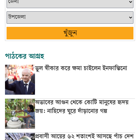
খুঁজুন
পাঠকের আগ্রহ
ভুল স্বীকার করে ক্ষমা চাইলেন ইনফান্তিনো
অভাবের আগুন থেকে কোটি মানুষের হৃদয়
জয়: নাহিদের ঘুরে দাঁড়ানোর গল্প
প্রবাসী আয়ের ৬২ শতাংশই আসছে পাঁচ দেশ