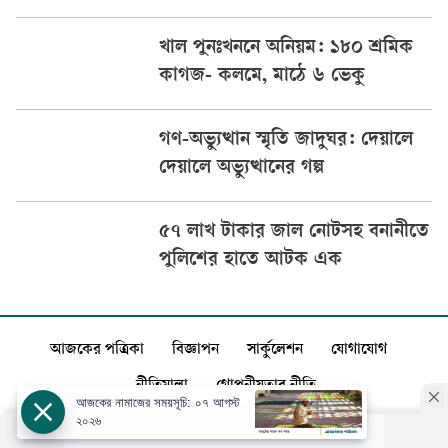
খাল পুনঃখননে অনিয়ম: ১৮০ শ্রমিক
কাগজ- কলমে, মাঠে ৬ ভেকু
গণ-অভ্যুত্থান স্মৃতি জাদুঘর: দেয়ালে
দেয়ালে অভ্যুত্থানের গল্প
৫৭ লাখ টাকার জাল নোটসহ বনানীতে
পুলিশের হাতে আটক এক
আজকের পত্রিকা
বিজ্ঞাপন
সার্কুলেশন
যোগাযোগ
নীতিমালা
গোপনীয়তার নীতি
আজকের নামাজের সময়সূচি: ০৭ আগস্ট
২০২৬