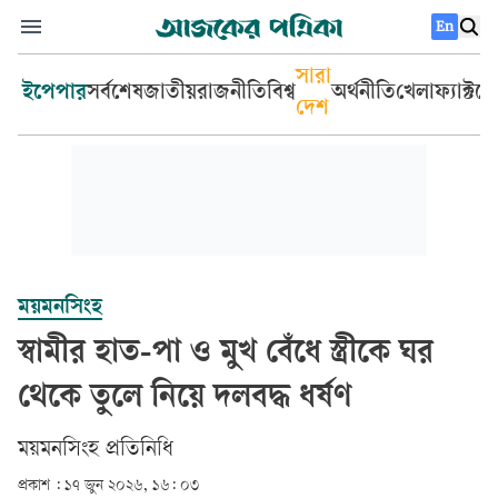
En
সারা
ইপেপার
সর্বশেষ
জাতীয়
রাজনীতি
বিশ্ব
অর্থনীতি
খেলা
ফ্যাক্টচ
দেশ
ময়মনসিংহ
স্বামীর হাত-পা ও মুখ বেঁধে স্ত্রীকে ঘর
থেকে তুলে নিয়ে দলবদ্ধ ধর্ষণ
ময়মনসিংহ প্রতিনিধি
প্রকাশ :
১৭ জুন ২০২৬, ১৬: ০৩