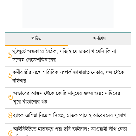
পঠিত
সর্বশেষ
ঘুটঘুটে অন্ধকারে বৈঠক, সত্যিই মোজতবা খামেনি কি না
১
সন্দেহ পেজেশকিয়ানের
কর্মীর স্ত্রীর সঙ্গে শারীরিক সম্পর্ক জামায়াত নেতার, দল থেকে
২
বহিষ্কার
অভাবের আগুন থেকে কোটি মানুষের হৃদয় জয়: নাহিদের
৩
ঘুরে দাঁড়ানোর গল্প
৪
ব্যাংক এশিয়া নিয়োগ দিচ্ছে, স্নাতক পাসেই আবেদনের সুযোগ
আইসিইউতে হাতকড়া পরা ছবি ভাইরাল: আওয়ামী লীগ নেতা
৫