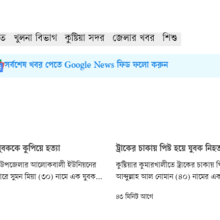
হত
খুলনা বিভাগ
কুষ্টিয়া সদর
জেলার খবর
শিশু
সর্বশেষ খবর পেতে Google News ফিড ফলো করুন
ুবককে কুপিয়ে হত্যা
ট্রাকের চাকায় পিষ্ট হয়ে যুবক নিহ
র উপজেলার আলোকবালী ইউনিয়নের
কুষ্টিয়ার কুমারখালীতে ট্রাকের চাকায় পি
রে সুমন মিয়া (৩০) নামে এক যুবককে
আব্দুল্লাহ আল নোমান (৪০) নামের এ
রেছে দুর্বৃত্তরা। আজ বৃহস্পতিবার
মোটরসাইকেল আরোহীর মৃত্যু হয়েছে
৪৩ মিনিট আগে
না ঘটে। নিহত সুমন মিয়া বাখরনগর
কুষ্টিয়া-রাজবাড়ী আঞ্চলিক মহাসড়কে
ল বাতেন মিয়ার ছেলে।
উপজেলার চড়াইকোল রেলগেট এলাকায় 