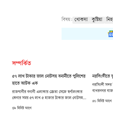
বিষয়:
খোকসা
কুষ্টিয়া
নি
সম্পর্কিত
৫৭ লাখ টাকার জাল নোটসহ বনানীতে পুলিশের
নরসিংদীতে য
হাতে আটক এক
নরসিংদী সদ
বাখরনগর বাজা
রাজধানীর বনানী এলাকায় ক্রেতা সেজে স্বর্ণালংকার
কুপিয়ে হত্যা ক
কেনার সময় ৫৭ লাখ ৫ হাজার টাকার জাল নোটসহ
৪০ মিনিট আগে
সন্ধ্যায় এ ঘট
এক ব্যক্তিকে গ্রেপ্তার করেছে বনানী থানা-পুলিশ।
৩৯ মিনিট আগে
গ্রামের আব্দু
গ্রেপ্তারকৃত ব্যক্তির নাম মো. রুবেল আহম্মেদ ফকির...