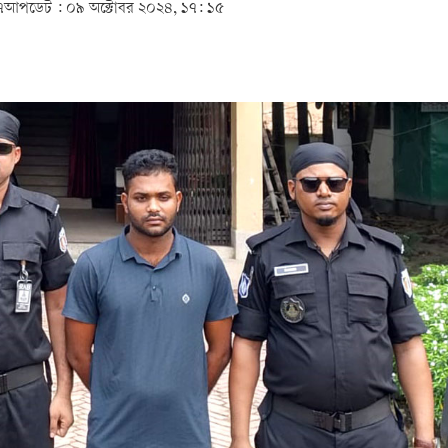
৭
আপডেট :
০৯ অক্টোবর ২০২৪, ১৭: ১৫