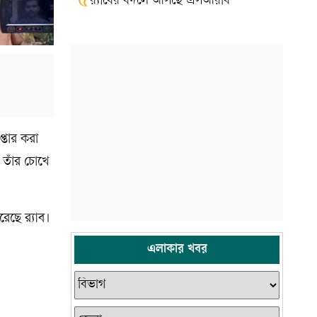
৫
র‍্যাবের বদলে আসছে এসআরবি
্তার করা
। তাঁর চোখে
েছে র‍্যাব।
এলাকার খবর