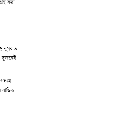
্রহ করা
 ও নুসরাত
। দুজনেই
 পঞ্চম
। বাড়িও