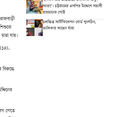
‘দোযখ আর জাহান্নামে তফাৎ কি মাসুদ
স্যার?’: চট্টগ্রামের এসপির উদ্দেশে সন্ত্রাসী
রায়হানের পোস্ট
া-রাজবাড়ী
চলচ্চিত্র সার্টিফিকেশন বোর্ড পুনর্গঠন,
শিশুকে
তালিকায় আছেন যাঁরা
ু মারা যায়।
(১৪),
বিরুদ্ধে
দ্দিনের
বেগ পেতে