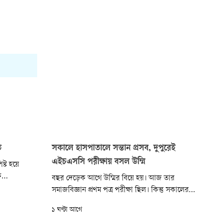
ত
সকালে হাসপাতালে সন্তান প্রসব, দুপুরেই
এইচএসসি পরীক্ষায় বসল উম্মি
ষ্ট হয়ে
ক
বছর দেড়েক আগে উম্মির বিয়ে হয়। আজ তার
। আজ বিকেলে
সমাজবিজ্ঞান প্রথম পত্র পরীক্ষা ছিল। কিন্তু সকালের
র কুমারখালী
দিকে তার প্রসবব্যথা শুরু হয়। পরে স্বজনেরা
১ ঘণ্টা আগে
এই দুর্ঘটনা
হাসপাতালে নিয়ে যান। সেখানে সে সন্তান প্রসব করে।