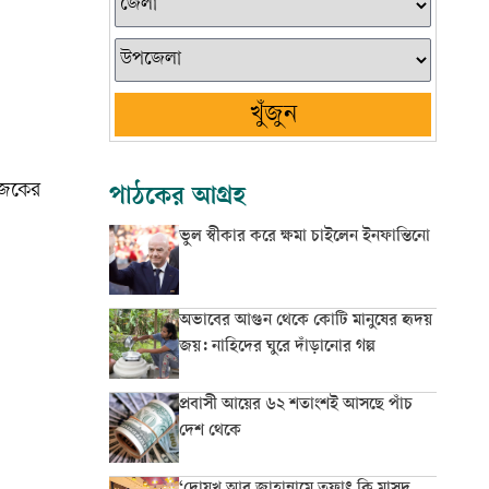
খুঁজুন
 আজকের
পাঠকের আগ্রহ
ভুল স্বীকার করে ক্ষমা চাইলেন ইনফান্তিনো
অভাবের আগুন থেকে কোটি মানুষের হৃদয়
জয়: নাহিদের ঘুরে দাঁড়ানোর গল্প
প্রবাসী আয়ের ৬২ শতাংশই আসছে পাঁচ
দেশ থেকে