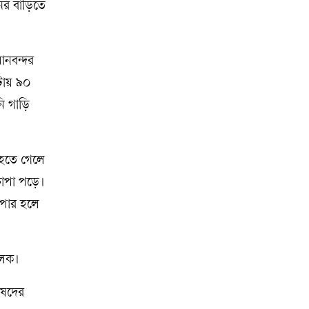
ের বাড়িতে
ানবন্দর
টায় ৯০
ি গাড়ি
র হতে গেলে
চাপা পড়ে।
 পার হলে
চালক।
িষদের