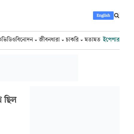
English
ক
ভিডিও
বিনোদন
জীবনধারা
চাকরি
মতামত
ইপেপার
ে ছিল