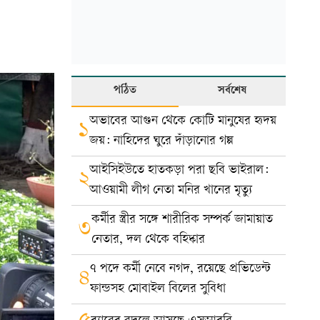
পঠিত
সর্বশেষ
অভাবের আগুন থেকে কোটি মানুষের হৃদয়
১
জয়: নাহিদের ঘুরে দাঁড়ানোর গল্প
আইসিইউতে হাতকড়া পরা ছবি ভাইরাল:
২
আওয়ামী লীগ নেতা মনির খানের মৃত্যু
কর্মীর স্ত্রীর সঙ্গে শারীরিক সম্পর্ক জামায়াত
৩
নেতার, দল থেকে বহিষ্কার
৭ পদে কর্মী নেবে নগদ, রয়েছে প্রভিডেন্ট
৪
ফান্ডসহ মোবাইল বিলের সুবিধা