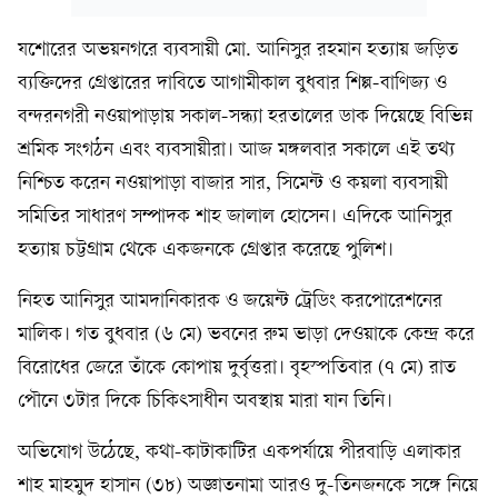
যশোরের অভয়নগরে ব্যবসায়ী মো. আনিসুর রহমান হত্যায় জড়িত
ব্যক্তিদের গ্রেপ্তারের দাবিতে আগামীকাল বুধবার শিল্প-বাণিজ্য ও
বন্দরনগরী নওয়াপাড়ায় সকাল-সন্ধ্যা হরতালের ডাক দিয়েছে বিভিন্ন
শ্রমিক সংগঠন এবং ব্যবসায়ীরা। আজ মঙ্গলবার সকালে এই তথ্য
নিশ্চিত করেন নওয়াপাড়া বাজার সার, সিমেন্ট ও কয়লা ব্যবসায়ী
সমিতির সাধারণ সম্পাদক শাহ জালাল হোসেন। এদিকে আনিসুর
হত্যায় চট্টগ্রাম থেকে একজনকে গ্রেপ্তার করেছে পুলিশ।
নিহত আনিসুর আমদানিকারক ও জয়েন্ট ট্রেডিং করপোরেশনের
মালিক। গত বুধবার (৬ মে) ভবনের রুম ভাড়া দেওয়াকে কেন্দ্র করে
বিরোধের জেরে তাঁকে কোপায় দুর্বৃত্তরা। বৃহস্পতিবার (৭ মে) রাত
পৌনে ৩টার দিকে চিকিৎসাধীন অবস্থায় মারা যান তিনি।
অভিযোগ উঠেছে, কথা-কাটাকাটির একপর্যায়ে পীরবাড়ি এলাকার
শাহ মাহমুদ হাসান (৩৮) অজ্ঞাতনামা আরও দু-তিনজনকে সঙ্গে নিয়ে