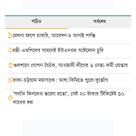
পঠিত
সর্বশেষ
১
মেঘনা গ্রুপে চাকরি, আবেদন ৯ আগস্ট পর্যন্ত
২
মন্ত্রী-এমপিদের সামনেই ইউএনওর আইফোন চুরি
৩
গুলশানে গোপন বৈঠক, আওয়ামী লীগের ৬ নেতা-কর্মী গ্রেপ্তার
৪
ঢাকা-চট্টগ্রাম মহাসড়ক: আধা কিমিতে পুরো দুর্ভোগ
‘সবজি কিনলেও ভালো হতো’, সেই ২০ টাকার টিকিটেই ৩০
৫
লাখের স্বপ্ন