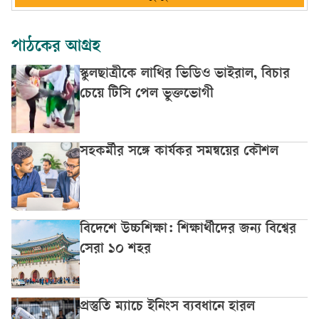
পাঠকের আগ্রহ
স্কুলছাত্রীকে লাথির ভিডিও ভাইরাল, বিচার
চেয়ে টিসি পেল ভুক্তভোগী
সহকর্মীর সঙ্গে কার্যকর সমন্বয়ের কৌশল
বিদেশে উচ্চশিক্ষা: শিক্ষার্থীদের জন্য বিশ্বের
সেরা ১০ শহর
প্রস্তুতি ম্যাচে ইনিংস ব্যবধানে হারল