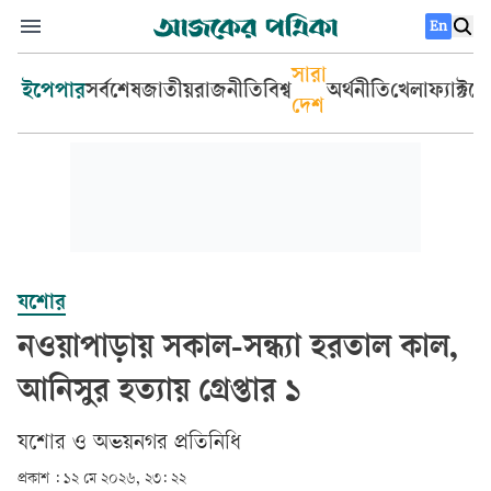
En
সারা
ইপেপার
সর্বশেষ
জাতীয়
রাজনীতি
বিশ্ব
অর্থনীতি
খেলা
ফ্যাক্টচ
দেশ
যশোর
নওয়াপাড়ায় সকাল-সন্ধ্যা হরতাল কাল,
আনিসুর হত্যায় গ্রেপ্তার ১
যশোর ও অভয়নগর প্রতিনিধি
প্রকাশ :
১২ মে ২০২৬, ২৩: ২২