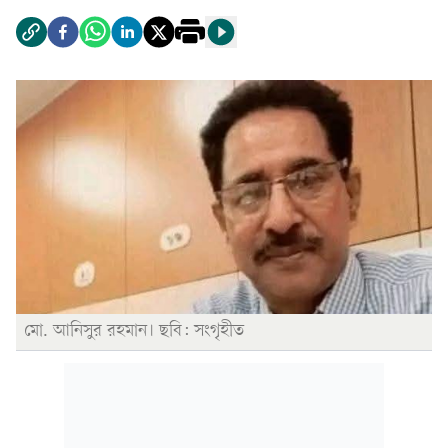
মো. আনিসুর রহমান। ছবি: সংগৃহীত