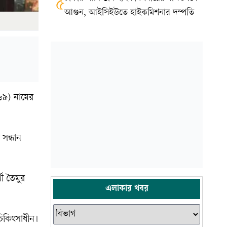
৫
আগুন, আইসিইউতে হাইকমিশনার দম্পতি
৬৯) নামের
সন্ধান
ী তৈমুর
এলাকার খবর
চিকিৎসাধীন।