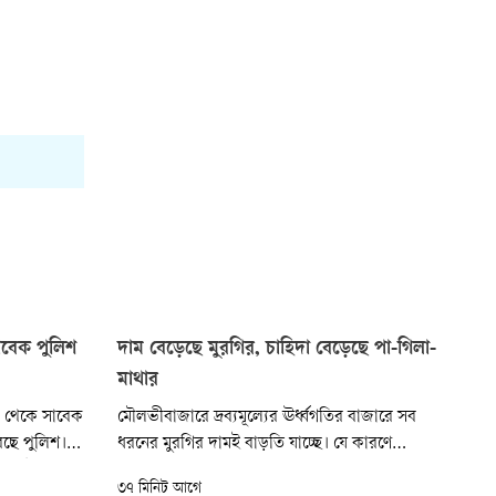
াবেক পুলিশ
দাম বেড়েছে মুরগির, চাহিদা বেড়েছে পা-গিলা-
মাথার
র থেকে সাবেক
মৌলভীবাজারে দ্রব্যমূল্যের ঊর্ধ্বগতির বাজারে সব
েছে পুলিশ।
ধরনের মুরগির দামই বাড়তি যাচ্ছে। যে কারণে
 দিকে উপজেলার
আমিষের চাহিদা পূরণে নিম্ন আয়ের মানুষের ব্রয়লার
৩৭ মিনিট আগে