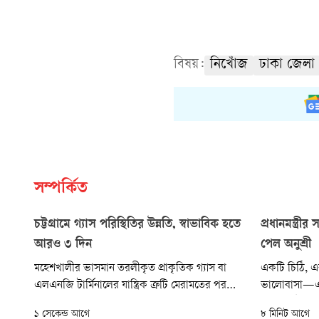
বিষয়:
নিখোঁজ
ঢাকা জেলা
সম্পর্কিত
চট্টগ্রামে গ্যাস পরিস্থিতির উন্নতি, স্বাভাবিক হতে
প্রধানমন্ত্রী
আরও ৩ দিন
পেল অনুশ্রী
মহেশখালীর ভাসমান তরলীকৃত প্রাকৃতিক গ্যাস বা
একটি চিঠি, এক
এলএনজি টার্মিনালের যান্ত্রিক ত্রুটি মেরামতের পর
ভালোবাসা—এই
জাতীয় গ্রিডে আবারও সরবরাহ শুরু হয়েছে। এতে
গঙ্গাচড়া উপজে
১ সেকেন্ড আগে
৮ মিনিট আগে