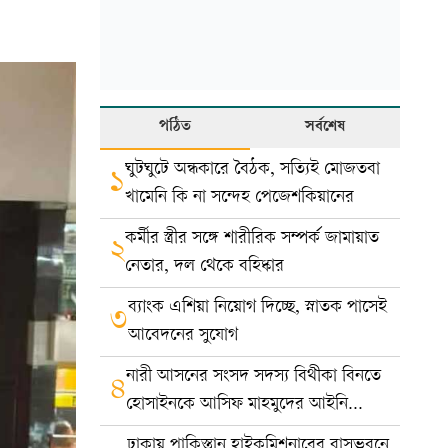
পঠিত
সর্বশেষ
ঘুটঘুটে অন্ধকারে বৈঠক, সত্যিই মোজতবা
১
খামেনি কি না সন্দেহ পেজেশকিয়ানের
কর্মীর স্ত্রীর সঙ্গে শারীরিক সম্পর্ক জামায়াত
২
নেতার, দল থেকে বহিষ্কার
ব্যাংক এশিয়া নিয়োগ দিচ্ছে, স্নাতক পাসেই
৩
আবেদনের সুযোগ
নারী আসনের সংসদ সদস্য বিথীকা বিনতে
৪
হোসাইনকে আসিফ মাহমুদের আইনি
নোটিশ
ঢাকায় পাকিস্তান হাইকমিশনারের বাসভবনে