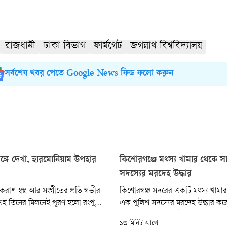
রাজধানী
ঢাকা বিভাগ
ফার্মগেট
জগন্নাথ বিশ্ববিদ্যালয়
সর্বশেষ খবর পেতে Google News ফিড ফলো করুন
র সঙ্গে দেখা, হারমোনিয়াম উপহার
কিশোরগঞ্জে মৎস্য খামার থেকে স
সদস্যের মরদেহ উদ্ধার
রাশ স্বপ্ন আর সংগীতের প্রতি গভীর
কিশোরগঞ্জ সদরের একটি মৎস্য খামা
 তিনের মিলনেই পূরণ হলো রংপুরের
এক পুলিশ সদস্যের মরদেহ উদ্ধার কর
লার খুদে সংগীতশিল্পী অনুশ্রী রায়ের
বৃহস্পতিবার (৬ আগস্ট) রাত ১০টার
১৩ মিনিট আগে