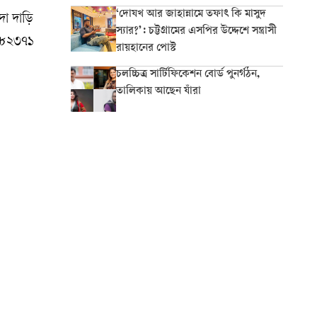
‘দোযখ আর জাহান্নামে তফাৎ কি মাসুদ
দা দাড়ি
স্যার?’: চট্টগ্রামের এসপির উদ্দেশে সন্ত্রাসী
-৪৮২৩৭১
রায়হানের পোস্ট
চলচ্চিত্র সার্টিফিকেশন বোর্ড পুনর্গঠন,
তালিকায় আছেন যাঁরা