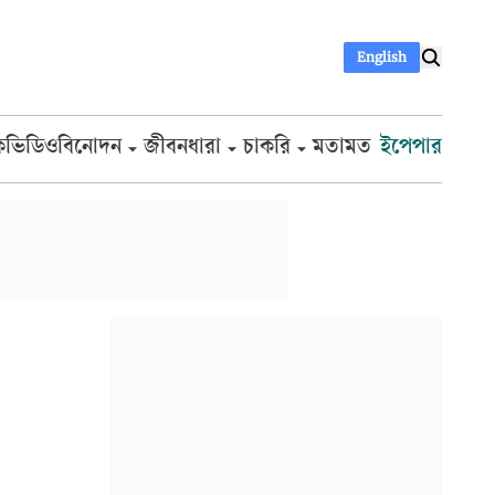
English
ক
ভিডিও
বিনোদন
জীবনধারা
চাকরি
মতামত
ইপেপার