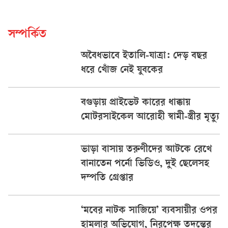
সম্পর্কিত
অবৈধভাবে ইতালি-যাত্রা: দেড় বছর
ধরে খোঁজ নেই যুবকের
বগুড়ায় প্রাইভেট কারের ধাক্কায়
মোটরসাইকেল আরোহী স্বামী-স্ত্রীর মৃত্যু
ভাড়া বাসায় তরুণীদের আটকে রেখে
বানাতেন পর্নো ভিডিও, দুই ছেলেসহ
দম্পতি গ্রেপ্তার
‘মবের নাটক সাজিয়ে’ ব্যবসায়ীর ওপর
হামলার অভিযোগ, নিরপেক্ষ তদন্তের