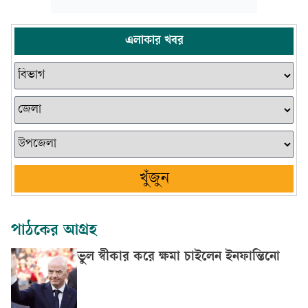
এলাকার খবর
খুঁজুন
পাঠকের আগ্রহ
ভুল স্বীকার করে ক্ষমা চাইলেন ইনফান্তিনো