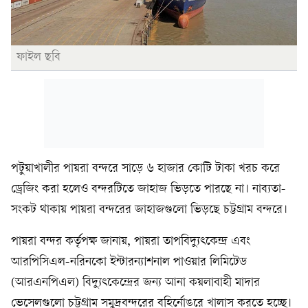
ফাইল ছবি
পটুয়াখালীর পায়রা বন্দরে সাড়ে ৬ হাজার কোটি টাকা খরচ করে
ড্রেজিং করা হলেও বন্দরটিতে জাহাজ ভিড়তে পারছে না। নাব্যতা-
সংকট থাকায় পায়রা বন্দরের জাহাজগুলো ভিড়ছে চট্টগ্রাম বন্দরে।
পায়রা বন্দর কর্তৃপক্ষ জানায়, পায়রা তাপবিদ্যুৎকেন্দ্র এবং
আরপিসিএল-নরিনকো ইন্টারন্যাশনাল পাওয়ার লিমিটেড
(আরএনপিএল) বিদ্যুৎকেন্দ্রের জন্য আনা কয়লাবাহী মাদার
ভেসেলগুলো চট্টগ্রাম সমুদ্রবন্দরের বহির্নোঙরে খালাস করতে হচ্ছে।