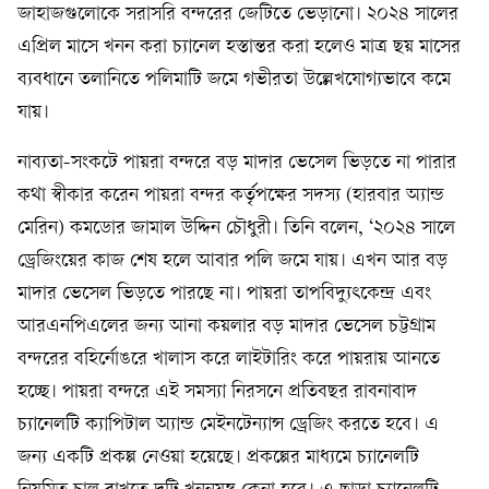
জাহাজগুলোকে সরাসরি বন্দরের জেটিতে ভেড়ানো। ২০২৪ সালের
এপ্রিল মাসে খনন করা চ্যানেল হস্তান্তর করা হলেও মাত্র ছয় মাসের
ব্যবধানে তলানিতে পলিমাটি জমে গভীরতা উল্লেখযোগ্যভাবে কমে
যায়।
নাব্যতা-সংকটে পায়রা বন্দরে বড় মাদার ভেসেল ভিড়তে না পারার
কথা স্বীকার করেন পায়রা বন্দর কর্তৃপক্ষের সদস্য (হারবার অ্যান্ড
মেরিন) কমডোর জামাল উদ্দিন চৌধুরী। তিনি বলেন, ‘২০২৪ সালে
ড্রেজিংয়ের কাজ শেষ হলে আবার পলি জমে যায়। এখন আর বড়
মাদার ভেসেল ভিড়তে পারছে না। পায়রা তাপবিদ্যুৎকেন্দ্র এবং
আরএনপিএলের জন্য আনা কয়লার বড় মাদার ভেসেল চট্টগ্রাম
বন্দরের বহির্নোঙরে খালাস করে লাইটারিং করে পায়রায় আনতে
হচ্ছে। পায়রা বন্দরে এই সমস্যা নিরসনে প্রতিবছর রাবনাবাদ
চ্যানেলটি ক্যাপিটাল অ্যান্ড মেইনটেন্যান্স ড্রেজিং করতে হবে। এ
জন্য একটি প্রকল্প নেওয়া হয়েছে। প্রকল্পের মাধ্যমে চ্যানেলটি