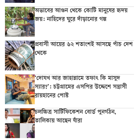
অভাবের আগুন থেকে কোটি মানুষের হৃদয়
জয়: নাহিদের ঘুরে দাঁড়ানোর গল্প
প্রবাসী আয়ের ৬২ শতাংশই আসছে পাঁচ দেশ
থেকে
‘দোযখ আর জাহান্নামে তফাৎ কি মাসুদ
স্যার?’: চট্টগ্রামের এসপির উদ্দেশে সন্ত্রাসী
রায়হানের পোস্ট
চলচ্চিত্র সার্টিফিকেশন বোর্ড পুনর্গঠন,
তালিকায় আছেন যাঁরা