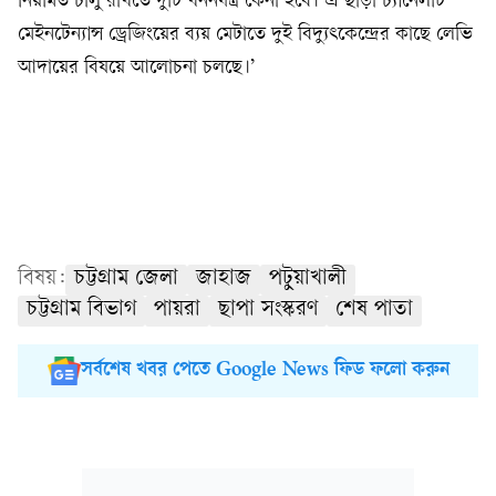
নিয়মিত চালু রাখতে দুটি খননযন্ত্র কেনা হবে। এ ছাড়া চ্যানেলটি
মেইনটেন্যান্স ড্রেজিংয়ের ব্যয় মেটাতে দুই বিদ্যুৎকেন্দ্রের কাছে লেভি
আদায়ের বিষয়ে আলোচনা চলছে।’
বিষয়:
চট্টগ্রাম জেলা
জাহাজ
পটুয়াখালী
চট্টগ্রাম বিভাগ
পায়রা
ছাপা সংস্করণ
শেষ পাতা
সর্বশেষ খবর পেতে Google News ফিড ফলো করুন