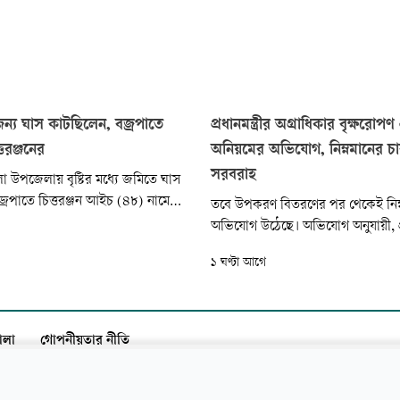
ন্য ঘাস কাটছিলেন, বজ্রপাতে
প্রধানমন্ত্রীর অগ্রাধিকার বৃক্ষরোপণ প
্তরঞ্জনের
অনিয়মের অভিযোগ, নিম্নমানের চার
সরবরাহ
লা উপজেলায় বৃষ্টির মধ্যে জমিতে ঘাস
্রপাতে চিত্তরঞ্জন আইচ (৪৮) নামে
তবে উপকরণ বিতরণের পর থেকেই নিম্
সায়ীর মৃত্যু হয়েছে। আজ শনিবার
অভিযোগ উঠেছে। অভিযোগ অনুযায়ী, প্
 দিকে উপজেলার ইসলামকাটি
খুঁটির সরকারি মূল্য নির্ধারণ করা হয়ে
১ ঘণ্টা আগে
লপুর গ্রামে এ দুর্ঘটনা ঘটে...
কিন্তু সরবরাহ করা খুঁটিগুলো অপরিপক্ব
একইভাবে বিভিন্ন প্রজাতির চারার জন
৬০ টাকা পর্যন্ত মূল্য নির্ধারণ করা হ
চারার মান নিয়েও প্রশ্ন
ালা
গোপনীয়তার নীতি