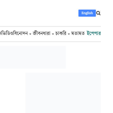
English
ক
ভিডিও
বিনোদন
জীবনধারা
চাকরি
মতামত
ইপেপার