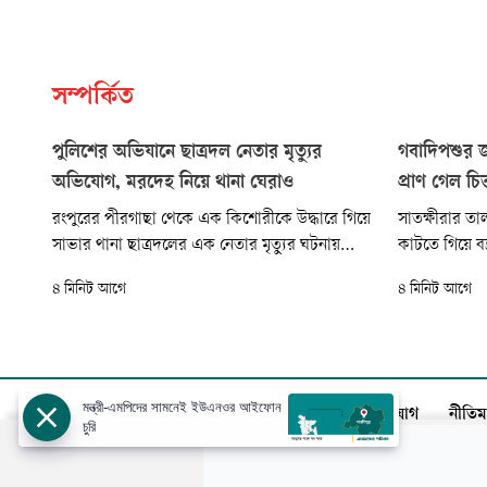
সম্পর্কিত
পুলিশের অভিযানে ছাত্রদল নেতার মৃত্যুর
গবাদিপশুর জ
অভিযোগ, মরদেহ নিয়ে থানা ঘেরাও
প্রাণ গেল চিত
রংপুরের পীরগাছা থেকে এক কিশোরীকে উদ্ধারে গিয়ে
সাতক্ষীরার তা
সাভার থানা ছাত্রদলের এক নেতার মৃত্যুর ঘটনায়
কাটতে গিয়ে বজ
পুলিশের সংশ্লিষ্টতার অভিযোগ তুলে মরদেহ নিয়ে থানা
এক কাপড় ব্যব
৪ মিনিট আগে
৪ মিনিট আগে
ঘেরাও করে বিক্ষোভ করেছেন নিহতের স্বজনেরা।
দুপুর ১২টার
আজ শনিবার সকাল ৮টার দিকে পীরগাছা থানার
ইউনিয়নের গোপা
সামনে নিহতের মরদেহ রেখে সড়ক অবরোধ করেন
বিক্ষুব্ধ স্বজনেরা। পরে স্থানীয় রাজনৈতিক
মন্ত্রী-এমপিদের সামনেই ইউএনওর আইফোন
আজকের পত্রিকা
বিজ্ঞাপন
সার্কুলেশন
যোগাযোগ
নীতিম
চুরি