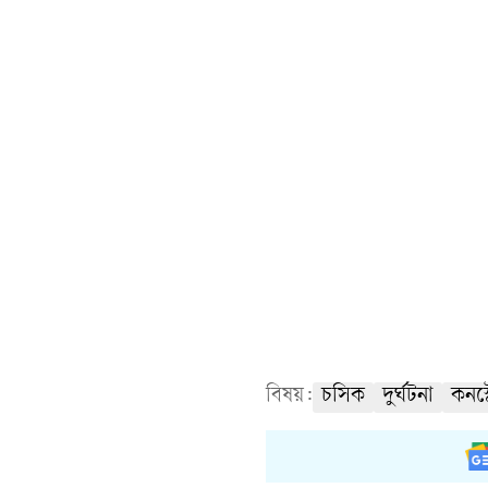
বিষয়:
চসিক
দুর্ঘটনা
কনস্