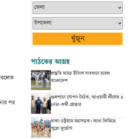
খুঁজুন
পাঠকের আগ্রহ
প্রস্তুতি ম্যাচে ইনিংস ব্যবধানে হারল
ল কলেজ
বাংলাদেশ
গুলশানে গোপন বৈঠক, আওয়ামী লীগের ৬
টনার পর
নেতা-কর্মী গ্রেপ্তার
ঢাকা-চট্টগ্রাম মহাসড়ক: আধা কিমিতে
পুরো দুর্ভোগ