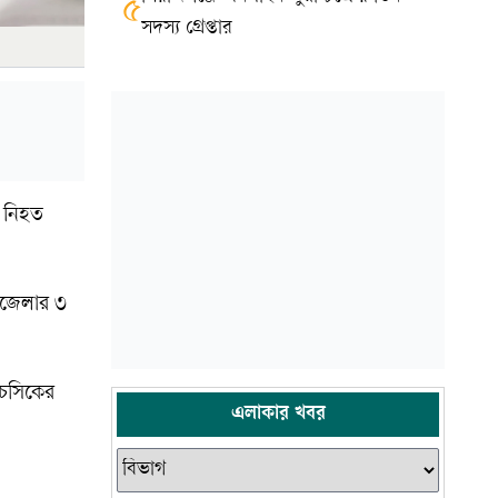
৫
সদস্য গ্রেপ্তার
ক নিহত
উপজেলার ৩
 চসিকের
এলাকার খবর