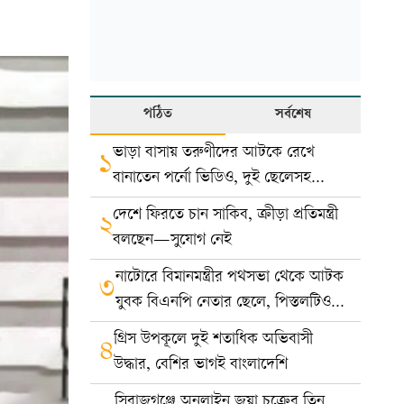
পঠিত
সর্বশেষ
ভাড়া বাসায় তরুণীদের আটকে রেখে
১
বানাতেন পর্নো ভিডিও, দুই ছেলেসহ
দম্পতি গ্রেপ্তার
দেশে ফিরতে চান সাকিব, ক্রীড়া প্রতিমন্ত্রী
২
বলছেন—সুযোগ নেই
নাটোরে বিমানমন্ত্রীর পথসভা থেকে আটক
৩
যুবক বিএনপি নেতার ছেলে, পিস্তলটিও
খেলনা
গ্রিস উপকূলে দুই শতাধিক অভিবাসী
৪
উদ্ধার, বেশির ভাগই বাংলাদেশি
সিরাজগঞ্জে অনলাইন জুয়া চক্রের তিন