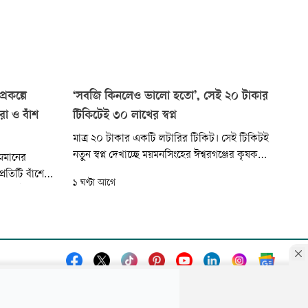
্রকল্পে
‘সবজি কিনলেও ভালো হতো’, সেই ২০ টাকার
া ও বাঁশ
টিকিটেই ৩০ লাখের স্বপ্ন
মাত্র ২০ টাকার একটি লটারির টিকিট। সেই টিকিটই
নতুন স্বপ্ন দেখাচ্ছে ময়মনসিংহের ঈশ্বরগঞ্জের কৃষক
নমানের
হানিফ মিয়াকে (৩১)। বাংলাদেশ প্রতিবন্ধী কল্যাণ
রতিটি বাঁশের
১ ঘণ্টা আগে
সমিতির (বিপিকেএস) জাতীয় লটারি-২০২৬-এর
ছে ৫০ টাকা।
প্রথম পুরস্কার ৩০ লাখ টাকার ঘোষিত নম্বরের সঙ্গে
 ও নিম্নমানের।
তাঁর টিকিটের নম্বর মিলে গেছে। তবে বাংলাদেশ ব্যাংক
্য ৩০ থেকে
ও সংশ্লিষ্ট কর্তৃপক্ষের
লেও বিতরণ করা