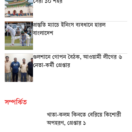
সেরা ১০ শহর
প্রস্তুতি ম্যাচে ইনিংস ব্যবধানে হারল
বাংলাদেশ
গুলশানে গোপন বৈঠক, আওয়ামী লীগের ৬
নেতা-কর্মী গ্রেপ্তার
সম্পর্কিত
খাতা-কলম কিনতে বেরিয়ে কিশোরী
অপহরণ, গ্রেপ্তার ১