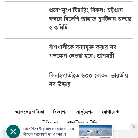
প্রবেশমুখে স্টিয়ারিং বিকল: চট্টগ্রাম
বন্দরে বিদেশি জাহাজ দুর্ঘটনার তদন্তে
২ কমিটি
বাঁশখালীকে বন্যামুক্ত করার সব
পদক্ষেপ নেওয়া হবে: ত্রাণমন্ত্রী
ঝিনাইগাতীতে ৬০০ বোতল ভারতীয়
মদ উদ্ধার
আজকের পত্রিকা
বিজ্ঞাপন
সার্কুলেশন
যোগাযোগ
নীতিমালা
গোপনীয়তার নীতি
রোমে বিকল উড়োজাহাজ মেরামতে যাচ্ছে
বিমানের প্রকৌশলী দল ও যন্ত্রাংশ