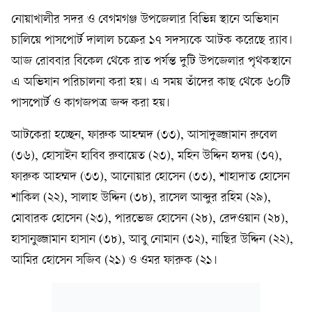
নোয়াখালীর সদর ও বেগমগঞ্জ উপজেলার বিভিন্ন স্থানে অভিযান
চালিয়ে পাসপোর্ট দালাল চক্রের ১৭ সদস্যকে আটক করেছে র‍্যাব।
আজ রোববার বিকেল থেকে রাত পর্যন্ত দুটি উপজেলার পৃথকস্থানে
এ অভিযান পরিচালনা করা হয়। এ সময় তাঁদের কাছ থেকে ৬০টি
পাসপোর্ট ও কাগজপত্র জব্দ করা হয়।
আটকেরা হচ্ছেন, ফারুক আহম্মদ (৩৩), আসাদুজ্জামান রুবেল
(৩৬), হোসাইন হাবিব রুবায়েত (২৩), মহিন উদ্দিন হৃদয় (৩৭),
ফারুক আহম্মদ (৩৩), আনোয়ার হোসেন (৩৩), শাহাদাত হোসেন
শাকিল (২২), সালাহ উদ্দিন (৩৮), রাসেল আব্দুর রহিম (২৯),
মোবারক হোসেন (২৩), পারভেজ হোসেন (২৮), রেদওয়ান (২৮),
হাসানুজ্জামান হাসান (৩৮), আবু নোমান (৩২), নাছির উদ্দিন (২২),
আমির হোসেন সজিব (২১) ও ওমর ফারুক (২১।