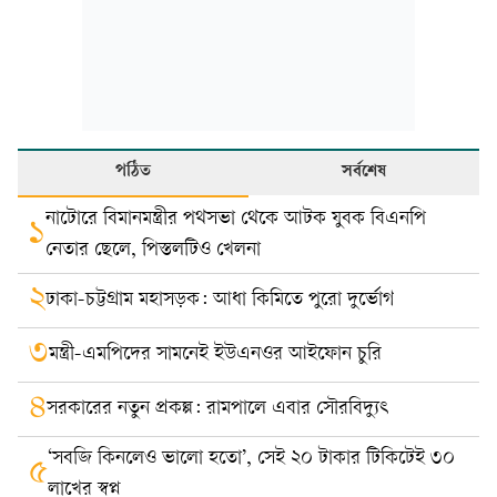
পঠিত
সর্বশেষ
নাটোরে বিমানমন্ত্রীর পথসভা থেকে আটক যুবক বিএনপি
১
নেতার ছেলে, পিস্তলটিও খেলনা
২
ঢাকা-চট্টগ্রাম মহাসড়ক: আধা কিমিতে পুরো দুর্ভোগ
৩
মন্ত্রী-এমপিদের সামনেই ইউএনওর আইফোন চুরি
৪
সরকারের নতুন প্রকল্প: রামপালে এবার সৌরবিদ্যুৎ
‘সবজি কিনলেও ভালো হতো’, সেই ২০ টাকার টিকিটেই ৩০
৫
লাখের স্বপ্ন