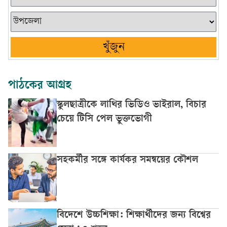
খুঁজুন
পাঠকের আগ্রহ
স্কুলছাত্রীকে লাথির ভিডিও ভাইরাল, বিচার
চেয়ে টিসি পেল ভুক্তভোগী
সহকর্মীর সঙ্গে কার্যকর সমন্বয়ের কৌশল
বিদেশে উচ্চশিক্ষা: শিক্ষার্থীদের জন্য বিশ্বের