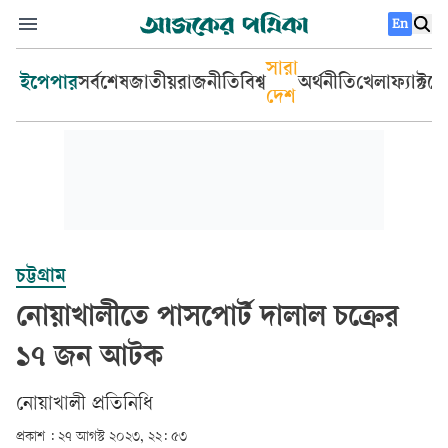
En
সারা
ইপেপার
সর্বশেষ
জাতীয়
রাজনীতি
বিশ্ব
অর্থনীতি
খেলা
ফ্যাক্টচ
দেশ
চট্টগ্রাম
নোয়াখালীতে পাসপোর্ট দালাল চক্রের
১৭ জন আটক
নোয়াখালী প্রতিনিধি
প্রকাশ :
২৭ আগস্ট ২০২৩, ২২: ৫৩