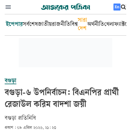
En
সারা
ইপেপার
সর্বশেষ
জাতীয়
রাজনীতি
বিশ্ব
অর্থনীতি
খেলা
ফ্যাক্টচ
দেশ
বগুড়া
বগুড়া-৬ উপনির্বাচন: বিএনপির প্রার্থী
রেজাউল করিম বাদশা জয়ী
বগুড়া প্রতিনিধি
প্রকাশ :
০৯ এপ্রিল ২০২৬, ২১: ২৩