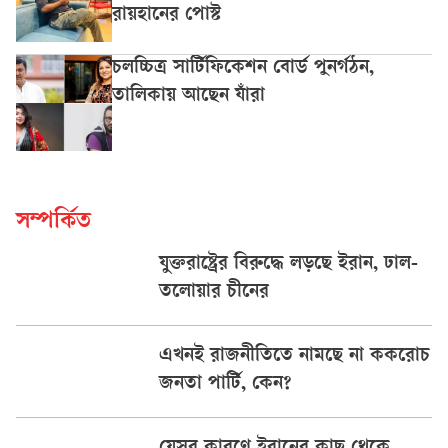
রায়হানের পোস্ট
চলচ্চিত্র সার্টিফিকেশন বোর্ড পুনর্গঠন,
তালিকায় আছেন যাঁরা
সম্পর্কিত
যুক্তরাষ্ট্রের বিরুদ্ধে লড়ছে ইরান, ঢাল-
তলোয়ার চীনের
এখনই রাজনীতিতে নামছে না ককরোচ
জনতা পার্টি, কেন?