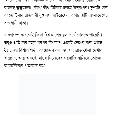
তখনো স্লোগান দিচ্ছেন—‘আর্জেন্টিনা! মেসি! মেসি!’ চারদিকে
বাজছে ভুভুজেলা, কাঁধে কাঁধ মিলিয়ে চলছে উদ্‌যাপন। দৃশ্যটি যেন
আর্জেন্টিনার রাজধানী বুয়েনস আইরেসের, অথচ এটি বাংলাদেশের
রাজধানী ঢাকা।
বাংলাদেশ কখনোই ফিফা বিশ্বকাপের মূল পর্বে খেলতে পারেনি।
তবুও প্রতি চার বছর পরপর বিশ্বকাপ এলেই দেশের নানা প্রান্তে
তৈরি হয় বিশাল পর্দা, আয়োজন করা হয় সারারাত খেলা দেখার
অনুষ্ঠান, আর অসংখ্য মানুষ নিজেদের ঘরবাড়ি সাজিয়ে তোলেন
আর্জেন্টিনার পতাকার রঙে।