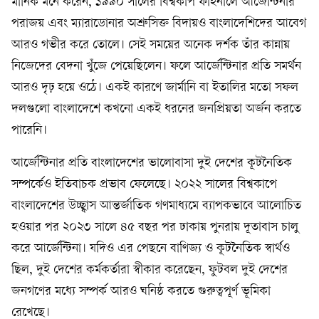
মানিক মনে করেন, ১৯৯০ সালের বিশ্বকাপ ফাইনালে আর্জেন্টিনার
পরাজয় এবং ম্যারাডোনার অশ্রুসিক্ত বিদায়ও বাংলাদেশিদের আবেগ
আরও গভীর করে তোলে। সেই সময়ের অনেক দর্শক তাঁর কান্নায়
নিজেদের বেদনা খুঁজে পেয়েছিলেন। ফলে আর্জেন্টিনার প্রতি সমর্থন
আরও দৃঢ় হয়ে ওঠে। একই কারণে জার্মানি বা ইতালির মতো সফল
দলগুলো বাংলাদেশে কখনো একই ধরনের জনপ্রিয়তা অর্জন করতে
পারেনি।
আর্জেন্টিনার প্রতি বাংলাদেশের ভালোবাসা দুই দেশের কূটনৈতিক
সম্পর্কেও ইতিবাচক প্রভাব ফেলেছে। ২০২২ সালের বিশ্বকাপে
বাংলাদেশের উচ্ছ্বাস আন্তর্জাতিক গণমাধ্যমে ব্যাপকভাবে আলোচিত
হওয়ার পর ২০২৩ সালে ৪৫ বছর পর ঢাকায় পুনরায় দূতাবাস চালু
করে আর্জেন্টিনা। যদিও এর পেছনে বাণিজ্য ও কূটনৈতিক স্বার্থও
ছিল, দুই দেশের কর্মকর্তারা স্বীকার করেছেন, ফুটবল দুই দেশের
জনগণের মধ্যে সম্পর্ক আরও ঘনিষ্ঠ করতে গুরুত্বপূর্ণ ভূমিকা
রেখেছে।