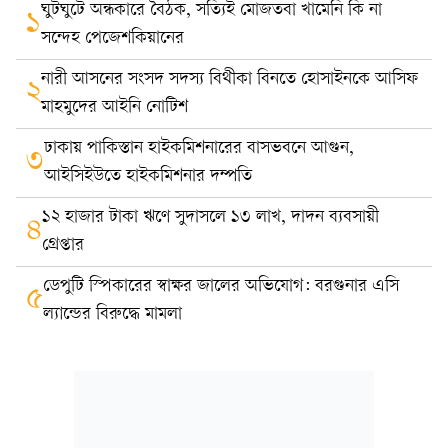
ঘুটঘুটে অন্ধকারে বৈঠক, সত্যিই মোজতবা খামেনি কি না
১
সন্দেহ পেজেশকিয়ানের
নারী আসনের সংসদ সদস্য বিথীকা বিনতে হোসাইনকে আসিফ
২
মাহমুদের আইনি নোটিশ
ঢাকায় পাকিস্তান হাইকমিশনারের বাসভবনে আগুন,
৩
আইসিইউতে হাইকমিশনার দম্পতি
১২ হাজার টাকা ঋণে সুদাসলে ১৩ লাখ, দাদন ব্যবসায়ী
৪
গ্রেপ্তার
ডেপুটি স্পিকারের স্বাক্ষর জালের অভিযোগ: বরগুনার এসি
৫
ল্যান্ডের বিরুদ্ধে মামলা