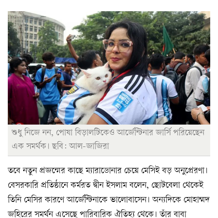
শুধু নিজে নন, পোষা বিড়ালটিকেও আর্জেন্টিনার জার্সি পরিয়েছেন
এক সমর্থক। ছবি: আল-জাজিরা
তবে নতুন প্রজন্মের কাছে ম্যারাডোনার চেয়ে মেসিই বড় অনুপ্রেরণা।
বেসরকারি প্রতিষ্ঠানে কর্মরত দ্বীন ইসলাম বলেন, ছোটবেলা থেকেই
তিনি মেসির কারণে আর্জেন্টিনাকে ভালোবাসেন। অন্যদিকে মোহাম্মদ
জহিরের সমর্থন এসেছে পারিবারিক ঐতিহ্য থেকে। তাঁর বাবা