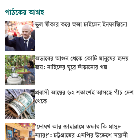
পাঠকের আগ্রহ
ভুল স্বীকার করে ক্ষমা চাইলেন ইনফান্তিনো
অভাবের আগুন থেকে কোটি মানুষের হৃদয়
জয়: নাহিদের ঘুরে দাঁড়ানোর গল্প
প্রবাসী আয়ের ৬২ শতাংশই আসছে পাঁচ দেশ
থেকে
‘দোযখ আর জাহান্নামে তফাৎ কি মাসুদ
স্যার?’: চট্টগ্রামের এসপির উদ্দেশে সন্ত্রাসী