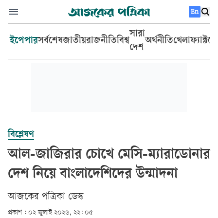
En
সারা
ইপেপার
সর্বশেষ
জাতীয়
রাজনীতি
বিশ্ব
অর্থনীতি
খেলা
ফ্যাক্টচ
দেশ
বিশ্লেষণ
আল-জাজিরার চোখে মেসি-ম্যারাডোনার
দেশ নিয়ে বাংলাদেশিদের উন্মাদনা
আজকের পত্রিকা ডেস্ক­
প্রকাশ :
০২ জুলাই ২০২৬, ২২: ০৫