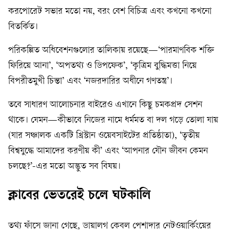
করপোরেট সভার মতো নয়, বরং বেশ বিচিত্র এবং কখনো কখনো
বিতর্কিত।
পরিকল্পিত অধিবেশনগুলোর তালিকায় রয়েছে—‘পারমাণবিক শক্তি
ফিরিয়ে আনা’, ‘অপতথ্য ও ডিপফেক’, ‘কৃত্রিম বুদ্ধিমত্তা নিয়ে
বিপরীতমুখী চিন্তা’ এবং ‘নজরদারির অধীনে গণতন্ত্র’।
তবে সাধারণ আলোচনার বাইরেও এখানে কিছু চমকপ্রদ সেশন
থাকে। যেমন—কীভাবে নিজের নামে ধর্মমত বা দল গড়ে তোলা যায়
(যার সঞ্চালক একটি খ্রিস্টান ওয়েবসাইটের প্রতিষ্ঠাতা), ‘তৃতীয়
বিশ্বযুদ্ধে আমাদের করণীয় কী’ এবং ‘আপনার যৌন জীবন কেমন
চলছে?’-এর মতো অদ্ভুত সব বিষয়।
ক্লাবের ভেতরেই চলে ঘটকালি
তথ্য ফাঁসে জানা গেছে, ডায়ালগ কেবল পেশাদার নেটওয়ার্কিংয়ের