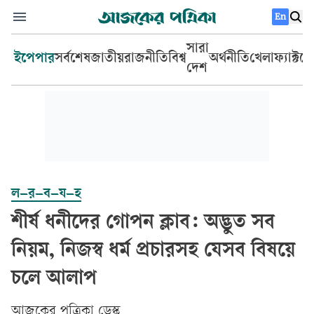
En
সারা
ইপেপার
সর্বশেষ
জাতীয়
রাজনীতি
বিশ্ব
অর্থনীতি
খেলা
ফ্যাক্টচ
দেশ
ল–র–ব–য–হ
শীর্ষ ধনীদের গোপন ক্লাব: অদ্ভুত সব
নিয়ম, নিজস্ব ধর্ম প্রচারসহ যেসব বিষয়ে
চলে আলাপ
আজকের পত্রিকা ডেস্ক­