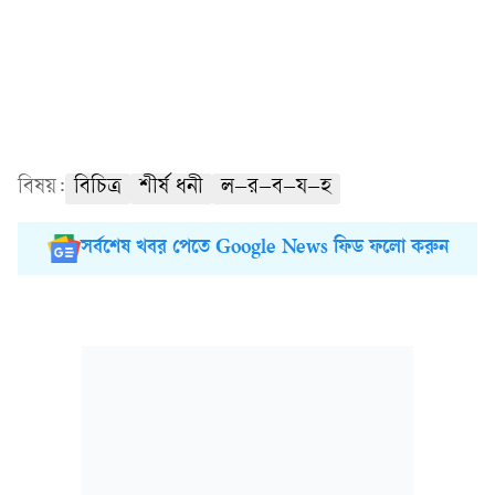
বিষয়:
বিচিত্র
শীর্ষ ধনী
ল–র–ব–য–হ
সর্বশেষ খবর পেতে Google News ফিড ফলো করুন