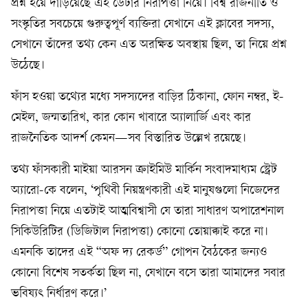
প্রশ্ন হয়ে দাঁড়িয়েছে এই ডেটার নিরাপত্তা নিয়ে। বিশ্ব রাজনীতি ও
সংস্কৃতির সবচেয়ে গুরুত্বপূর্ণ ব্যক্তিরা যেখানে এই ক্লাবের সদস্য,
সেখানে তাঁদের তথ্য কেন এত অরক্ষিত অবস্থায় ছিল, তা নিয়ে প্রশ্ন
উঠেছে।
ফাঁস হওয়া তথ্যের মধ্যে সদস্যদের বাড়ির ঠিকানা, ফোন নম্বর, ই-
মেইল, জন্মতারিখ, কার কোন খাবারে অ্যালার্জি এবং কার
রাজনৈতিক আদর্শ কেমন—সব বিস্তারিত উল্লেখ রয়েছে।
তথ্য ফাঁসকারী মাইয়া আরসন ক্রাইমিউ মার্কিন সংবাদমাধ্যম স্ট্রেট
অ্যারো-কে বলেন, ‘পৃথিবী নিয়ন্ত্রণকারী এই মানুষগুলো নিজেদের
নিরাপত্তা নিয়ে এতটাই আত্মবিশ্বাসী যে তারা সাধারণ অপারেশনাল
সিকিউরিটির (ডিজিটাল নিরাপত্তা) কোনো তোয়াক্কাই করে না।
এমনকি তাদের এই “অফ দ্য রেকর্ড” গোপন বৈঠকের জন্যও
কোনো বিশেষ সতর্কতা ছিল না, যেখানে বসে তারা আমাদের সবার
ভবিষ্যৎ নির্ধারণ করে।’