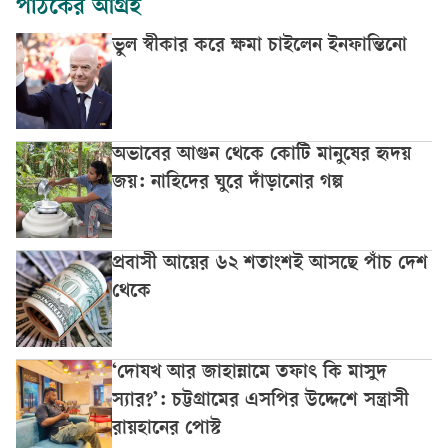
পাঠকের আগ্রহ
ভুল স্বীকার করে ক্ষমা চাইলেন ইনফান্তিনো
অভাবের আগুন থেকে কোটি মানুষের হৃদয়
জয়: নাহিদের ঘুরে দাঁড়ানোর গল্প
প্রবাসী আয়ের ৬২ শতাংশই আসছে পাঁচ দেশ
থেকে
‘দোযখ আর জাহান্নামে তফাৎ কি মাসুদ
স্যার?’: চট্টগ্রামের এসপির উদ্দেশে সন্ত্রাসী
রায়হানের পোস্ট