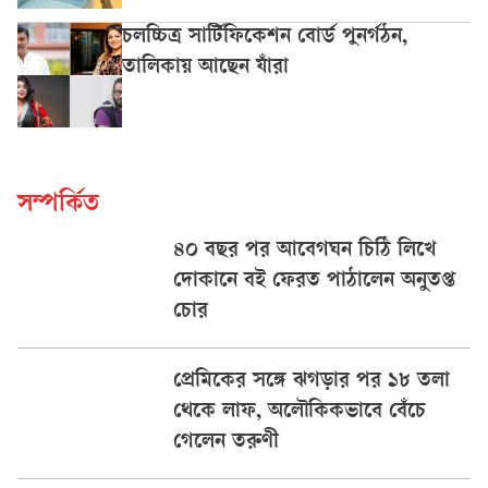
চলচ্চিত্র সার্টিফিকেশন বোর্ড পুনর্গঠন,
তালিকায় আছেন যাঁরা
সম্পর্কিত
৪০ বছর পর আবেগঘন চিঠি লিখে
দোকানে বই ফেরত পাঠালেন অনুতপ্ত
চোর
প্রেমিকের সঙ্গে ঝগড়ার পর ১৮ তলা
থেকে লাফ, অলৌকিকভাবে বেঁচে
গেলেন তরুণী