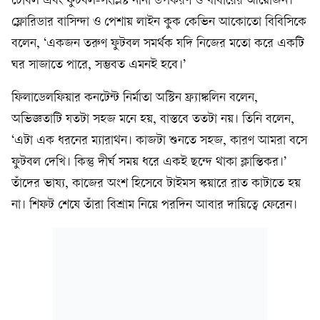
টেবিল এবং ফুটবল-সংশ্লিষ্ট নানা উপকরণ ও খাবারের আয়োজন।
ফ্লোরিডার বাসিন্দা ও পেশায় লাইন কুক কেভিন আকোতো বিবিসিকে
বলেন, ‘একজন তরুণ ফুটবল সমর্থক যদি নিজের মতো করে একটি
ঘর সাজাতে পারে, সম্ভবত এমনই হবে।’
ফিলাডেলফিয়ার কনটেন্ট নির্মাতা অস্টিন ফ্র্যাঙ্কলিন বলেন,
অভিজ্ঞতাটি যতটা সহজ মনে হয়, বাস্তবে ততটা নয়। তিনি বলেন,
‘এটা এক ধরনের ম্যারাথন। কাজটা শুনতে সহজ, কারণ আমরা বসে
ফুটবল দেখি। কিন্তু দীর্ঘ সময় ধরে একই ছন্দে থাকা ক্লান্তিকর।’
তাঁদের ভাষ্য, কাজের অংশ হিসেবে টাইমস স্কয়ারে রাত কাটাতে হয়
না। শিফট শেষে তাঁরা বিশ্রাম নিয়ে পরদিন আবার দায়িত্বে ফেরেন।