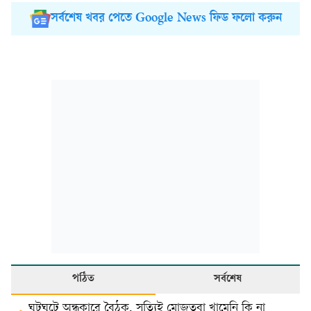
সর্বশেষ খবর পেতে Google News ফিড ফলো করুন
পঠিত
সর্বশেষ
ঘুটঘুটে অন্ধকারে বৈঠক, সত্যিই মোজতবা খামেনি কি না