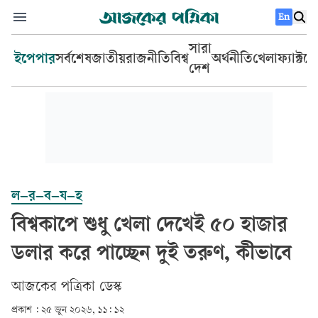
En
সারা
ইপেপার
সর্বশেষ
জাতীয়
রাজনীতি
বিশ্ব
অর্থনীতি
খেলা
ফ্যাক্টচ
দেশ
ল–র–ব–য–হ
বিশ্বকাপে শুধু খেলা দেখেই ৫০ হাজার
ডলার করে পাচ্ছেন দুই তরুণ, কীভাবে
আজকের পত্রিকা ডেস্ক­
প্রকাশ :
২৫ জুন ২০২৬, ১১: ১২