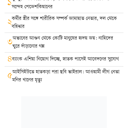
১
সন্দেহ পেজেশকিয়ানের
কর্মীর স্ত্রীর সঙ্গে শারীরিক সম্পর্ক জামায়াত নেতার, দল থেকে
২
বহিষ্কার
অভাবের আগুন থেকে কোটি মানুষের হৃদয় জয়: নাহিদের
৩
ঘুরে দাঁড়ানোর গল্প
৪
ব্যাংক এশিয়া নিয়োগ দিচ্ছে, স্নাতক পাসেই আবেদনের সুযোগ
আইসিইউতে হাতকড়া পরা ছবি ভাইরাল: আওয়ামী লীগ নেতা
৫
মনির খানের মৃত্যু