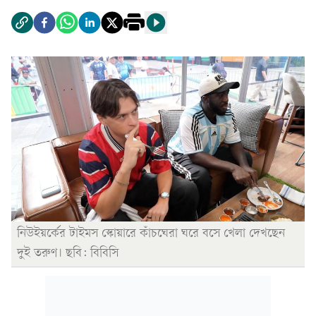
নিউইয়র্কের টাইমস স্কোয়ারে কাঁচঘেরা ঘরে বসে খেলা দেখছেন
দুই তরুণ। ছবি: বিবিসি