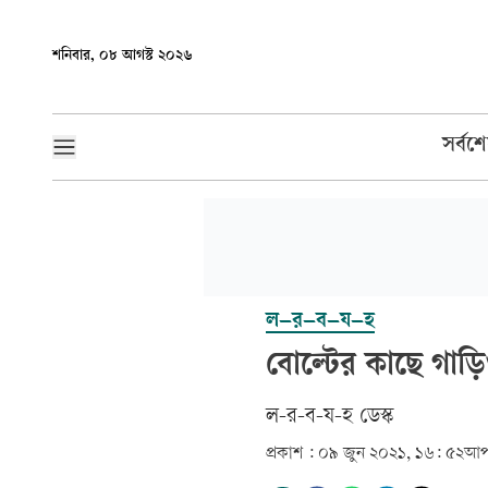
শনিবার, ০৮ আগস্ট ২০২৬
সর্বশ
ল–র–ব–য–হ
বোল্টের কাছে গাড়ি
ল-র-ব-য-হ ডেস্ক
প্রকাশ :
০৯ জুন ২০২১, ১৬: ৫২
আপ