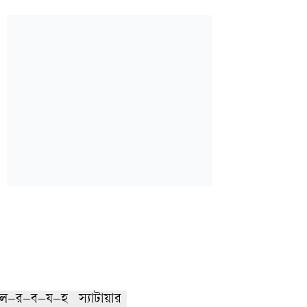
ল–র–ব–য–হ
স্যাটায়ার