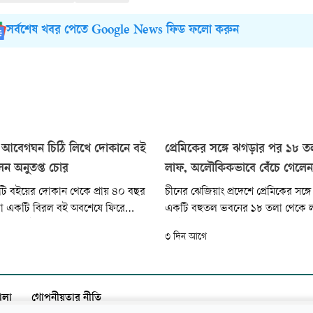
সর্বশেষ খবর পেতে Google News ফিড ফলো করুন
আবেগঘন চিঠি লিখে দোকানে বই
প্রেমিকের সঙ্গে ঝগড়ার পর ১৮ ত
েন অনুতপ্ত চোর
লাফ, অলৌকিকভাবে বেঁচে গেলেন
র একটি বইয়ের দোকান থেকে প্রায় ৪০ বছর
চীনের ঝেজিয়াং প্রদেশে প্রেমিকের সঙ্
য়া একটি বিরল বই অবশেষে ফিরে
একটি বহুতল ভবনের ১৮ তলা থেকে 
বই ফেরতই নয়, অনুতপ্ত চোর
অলৌকিকভাবে প্রাণে বেঁচে গেছেন ২০
৩ দিন আগে
নার একটি আবেগঘন চিঠি ও ১০০ ডলার
এক তরুণী। নিচে থাকা একটি গাছ তা
কমিয়ে দেওয়ায় মৃত্যুর হাত থেকে রক্ষা
তবে মাথা, ফুসফুস, যকৃৎ, প্লিহাসহ শরীর
ালা
গোপনীয়তার নীতি