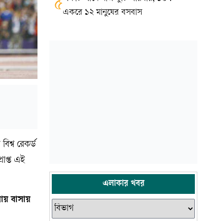
৫
একরে ১২ মানুষের বসবাস
িশ্ব রেকর্ড
রাপ্ত এই
এলাকার খবর
ায় বাসায়