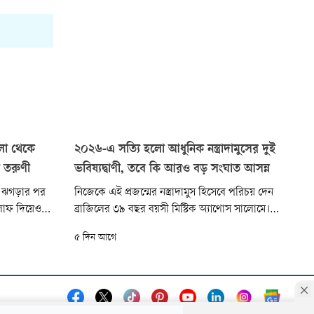
লা থেকে
২০২৬-এ সত্যি হলো আধুনিক নস্ত্রাদামুসের দুই
 তরুণী
ভবিষ্যদ্বাণী, তবে কি আরও বড় সংঘাত আসন্ন
গে ঝগড়ার পর
নিজেকে এই প্রজন্মের নস্ত্রাদামুস হিসেবে পরিচয় দেন
লাফ দিয়েও
ব্রাজিলের ৩৯ বছর বয়সী মিস্টিক অ্যাথোস সালোমে।
 বছর বয়সী
তাঁর দাবি অনুযায়ী—২০২৬ সাল নিয়ে করা তাঁর দুটি
৫ দিন আগে
ঁর পতনের গতি
বড় ভবিষ্যদ্বাণী ইতিমধ্যে সত্যি হয়েছে। একই সঙ্গে
 পান তিনি।
তিনি সতর্ক করেছেন, চলতি বছর আরও একটি
ের বিভিন্ন...
ভয়াবহ ঘটনা ঘটতে পারে।