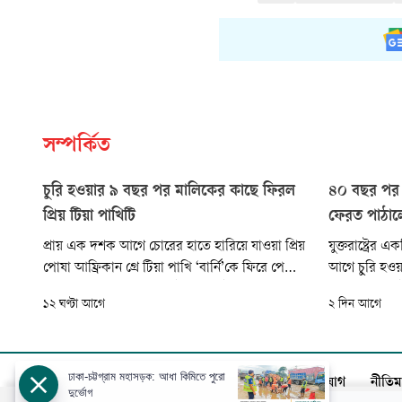
সম্পর্কিত
চুরি হওয়ার ৯ বছর পর মালিকের কাছে ফিরল
৪০ বছর পর 
প্রিয় টিয়া পাখিটি
ফেরত পাঠাল
প্রায় এক দশক আগে চোরের হাতে হারিয়ে যাওয়া প্রিয়
যুক্তরাষ্ট্রে
পোষা আফ্রিকান গ্রে টিয়া পাখি ‘বার্নি’কে ফিরে পেয়ে
আগে চুরি হও
আবেগে আপ্লুত হয়েছেন ব্রিটেনের রবার্ট মর্টিমার।
এসেছে। শুধু 
১২ ঘণ্টা আগে
২ দিন আগে
শুক্রবার (৭ আগস্ট) ডেইলি মেইল জানিয়েছে, ২০১৭
ক্ষমাপ্রার্থ
সালে চুরির ঘটনার ৯ বছর পর একটি আইকিয়া
পাঠিয়েছেন।
(Ikea) স্টোরের পার্কিং এলাকায় ঘুরে বেড়ানোর সময়
পাখিটিকে উদ্ধার করা হয়।
ঢাকা-চট্টগ্রাম মহাসড়ক: আধা কিমিতে পুরো
আজকের পত্রিকা
বিজ্ঞাপন
সার্কুলেশন
যোগাযোগ
নীতিম
দুর্ভোগ