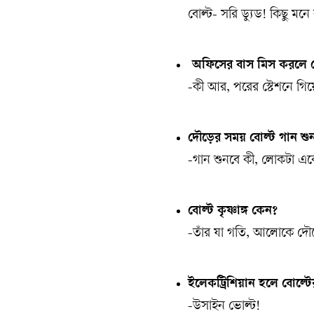
বোল্ট- সরি ড্যুড! কিছু ম
অফিসের বাস মিস করলে ব
-কী আর, পরের স্টেশনে গিয়
দৌড়ের সময় বোল্ট গান শুন
-গান শুনবে কী, লোকটা এক
বোল্ট কৃষ্ণাঙ্গ কেন?
-তাঁর যা গতি, আলোকে দৌড়
ইলেকট্রিশিয়ান হলে বোল্ট
-উসাইন ভোল্ট!