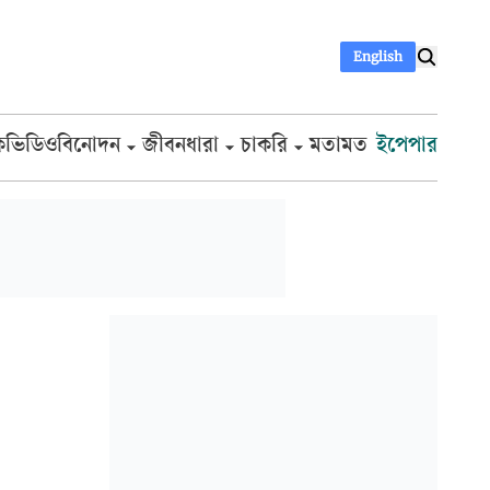
English
ক
ভিডিও
বিনোদন
জীবনধারা
চাকরি
মতামত
ইপেপার