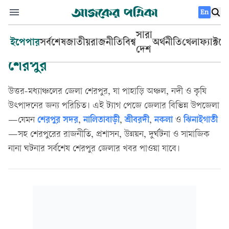
En
সারা
ইপেপার
সর্বশেষ
জাতীয়
রাজনীতি
বিশ্ব
অর্থনীতি
খেলা
ফ্যাক্টচ
দেশ
শেরপুর
উত্তর-মধ্যাঞ্চলের জেলা শেরপুর, যা পাহাড়ি অঞ্চল, নদী ও কৃষি
উৎপাদনের জন্য পরিচিত। এই ট্যাগ পেজে জেলার বিভিন্ন উপজেলা
—যেমন
শেরপুর সদর
,
নালিতাবাড়ী
,
শ্রীবরদী
,
নকলা
ও
ঝিনাইগাতী
—সহ শেরপুরের রাজনীতি, প্রশাসন, উন্নয়ন, দুর্ঘটনা ও সামাজিক
নানা ঘটনার সর্বশেষ শেরপুর জেলার খবর পাওয়া যাবে।