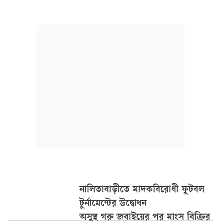
নালিতাবাড়ীতে মাদকবিরোধী ফুটবল
টুর্নামেন্টের উদ্বোধন
অসুস্থ গরু জবাইয়ের পর মাংস বিক্রির