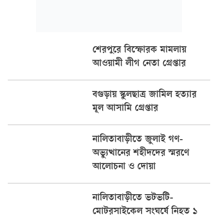
শেরপুরে বিস্ফোরক মামলায়
আওয়ামী লীগ নেতা গ্রেপ্তার
বগুড়ায় স্কুলছাত্র জামিল হত্যার
মূল আসামি গ্রেপ্তার
নালিতাবাড়ীতে জুলাই গণ-
অভ্যুত্থানের শহীদদের স্মরণে
আলোচনা ও দোয়া
নালিতাবাড়ীতে ভটভটি-
মোটরসাইকেল সংঘর্ষে নিহত ১