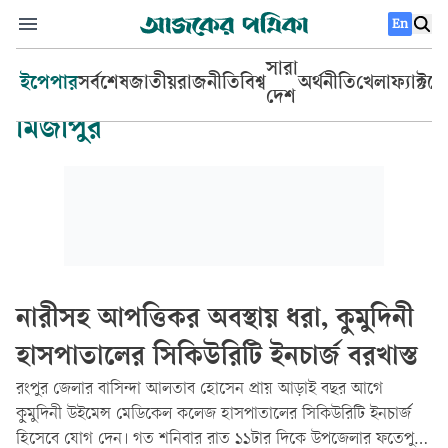
En
সারা
ইপেপার
সর্বশেষ
জাতীয়
রাজনীতি
বিশ্ব
অর্থনীতি
খেলা
ফ্যাক্টচ
দেশ
মির্জাপুর
নারীসহ আপত্তিকর অবস্থায় ধরা, কুমুদিনী
হাসপাতালের সিকিউরিটি ইনচার্জ বরখাস্ত
রংপুর জেলার বাসিন্দা আলতাব হোসেন প্রায় আড়াই বছর আগে
কুমুদিনী উইমেন্স মেডিকেল কলেজ হাসপাতালের সিকিউরিটি ইনচার্জ
হিসেবে যোগ দেন। গত শনিবার রাত ১১টার দিকে উপজেলার ফতেপুর