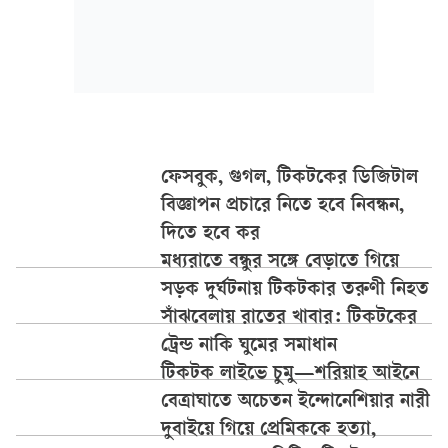
ফেসবুক, গুগল, টিকটকের ডিজিটাল
বিজ্ঞাপন প্রচারে নিতে হবে নিবন্ধন,
দিতে হবে কর
মধ্যরাতে বন্ধুর সঙ্গে বেড়াতে গিয়ে
সড়ক দুর্ঘটনায় টিকটকার তরুণী নিহত
সাঁঝবেলায় রাতের খাবার: টিকটকের
ট্রেন্ড নাকি ঘুমের সমাধান
টিকটক লাইভে চুমু—শরিয়াহ আইনে
বেত্রাঘাতে অচেতন ইন্দোনেশিয়ার নারী
দুবাইয়ে গিয়ে প্রেমিককে হত্যা,