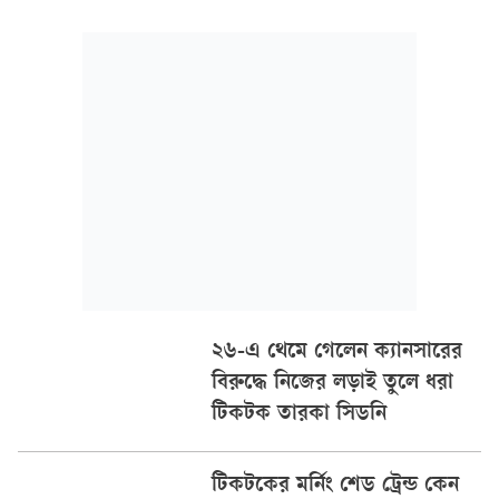
হয়, অ্যালার্জির ওষুধ এবং অ্যাসিডিটি বা গ্যাস্ট্রিকের ওষুধ একসঙ্গে
খেলে মেনোপজ বা রজঃনিবৃত্তির লক্ষণগুলো থেকে দ্রুত মুক্তি
২৬-এ থেমে গেলেন ক্যানসারের
বিরুদ্ধে নিজের লড়াই তুলে ধরা
টিকটক তারকা সিডনি
টিকটকের মর্নিং শেড ট্রেন্ড কেন