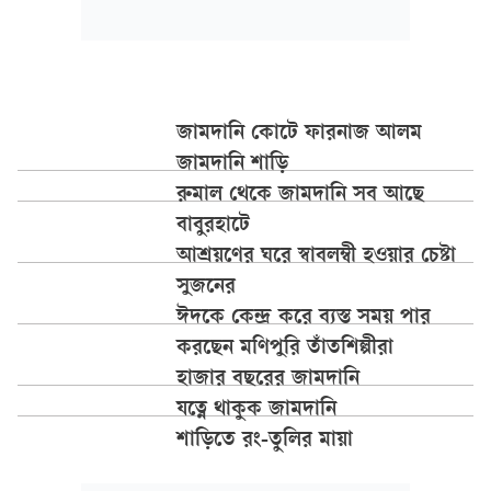
জামদানি কোটে ফারনাজ আলম
জামদানি শাড়ি
রুমাল থেকে জামদানি সব আছে
বাবুরহাটে
আশ্রয়ণের ঘরে স্বাবলম্বী হওয়ার চেষ্টা
সুজনের
ঈদকে কেন্দ্র করে ব্যস্ত সময় পার
করছেন মণিপুরি তাঁতশিল্পীরা
হাজার বছরের জামদানি
যত্নে থাকুক জামদানি
শাড়িতে রং-তুলির মায়া