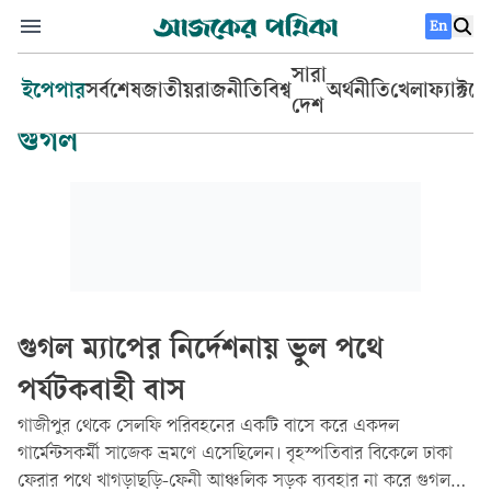
En
সারা
ইপেপার
সর্বশেষ
জাতীয়
রাজনীতি
বিশ্ব
অর্থনীতি
খেলা
ফ্যাক্টচ
দেশ
গুগল
গুগল ম্যাপের নির্দেশনায় ভুল পথে
পর্যটকবাহী বাস
গাজীপুর থেকে সেলফি পরিবহনের একটি বাসে করে একদল
গার্মেন্টসকর্মী সাজেক ভ্রমণে এসেছিলেন। বৃহস্পতিবার বিকেলে ঢাকা
ফেরার পথে খাগড়াছড়ি-ফেনী আঞ্চলিক সড়ক ব্যবহার না করে গুগল