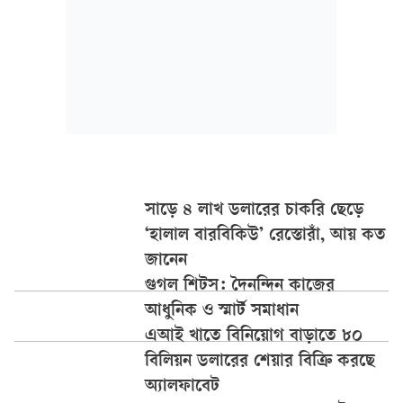
সাড়ে ৪ লাখ ডলারের চাকরি ছেড়ে
‘হালাল বারবিকিউ’ রেস্তোরাঁ, আয় কত
জানেন
গুগল শিটস: দৈনন্দিন কাজের
আধুনিক ও স্মার্ট সমাধান
এআই খাতে বিনিয়োগ বাড়াতে ৮০
বিলিয়ন ডলারের শেয়ার বিক্রি করছে
অ্যালফাবেট