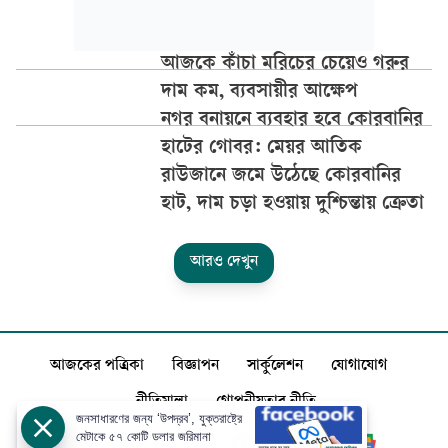
আজকে কাঁচা মরিচের চেয়েও গরুর
দাম কম, ব্যবসায়ীর আক্ষেপ
নগর বনায়নে ব্যবহার হবে কোরবানির
হাটের গোবর: মেয়র আতিক
রাউজানে জমে উঠেছে কোরবানির
হাট, দাম চড়া হওয়ায় দুশ্চিন্তায় ক্রেতা
আরও দেখুন
আজকের পত্রিকা
বিজ্ঞাপন
সার্কুলেশন
যোগাযোগ
নীতিমালা
গোপনীয়তার নীতি
জনসাধারণের জন্য ‘উপদ্রব’, যুক্তরাষ্ট্রে
মেটাকে ৫৭ কোটি ডলার জরিমানা