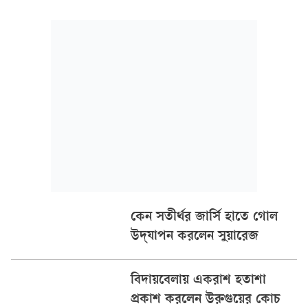
(এইউএফ) আনুষ্ঠানিক ঘোষণা দিয়ে ফেলেছে।
কেন সতীর্থর জার্সি হাতে গোল
উদ্‌যাপন করলেন সুয়ারেজ
বিদায়বেলায় একরাশ হতাশা
প্রকাশ করলেন উরুগুয়ের কোচ