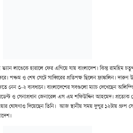
নে ভ্যান লাঙেকে হারালে ফের এগিয়ে যায় বাংলাদেশ। কিন্তু রামহিম চতুর্থ
 পঞ্চম ও শেষ সেটে সাব্বিরের প্রতিপক্ষ ছিলেন ফ্রাঙ্কলিন। দারুণ উ
ি জিতে নেন ৩-২ ব্যবধানে। বাংলাদেশের সবগুলো ম্যাচ দেখেছেন অলিম্প
সিডেন্ট ও সেনাপ্রধান জেনারেল এস এম শফিউদ্দিন আহমেদ। প্রত্যেক 
েওয়ার ঘোষণাও দিয়েছেন তিনি। আজ স্থানীয় সময় দুপুর ১২টায় গ্রুপ স
লাদেশ।