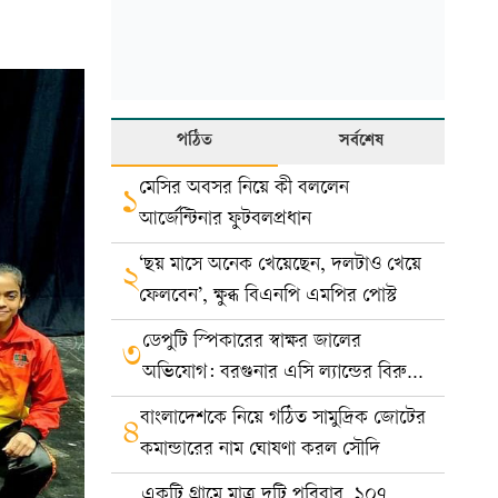
পঠিত
সর্বশেষ
মেসির অবসর নিয়ে কী বললেন
১
আর্জেন্টিনার ফুটবলপ্রধান
‘ছয় মাসে অনেক খেয়েছেন, দলটাও খেয়ে
২
ফেলবেন’, ক্ষুব্ধ বিএনপি এমপির পোস্ট
ডেপুটি স্পিকারের স্বাক্ষর জালের
৩
অভিযোগ: বরগুনার এসি ল্যান্ডের বিরুদ্ধে
মামলা
বাংলাদেশকে নিয়ে গঠিত সামুদ্রিক জোটের
৪
কমান্ডারের নাম ঘোষণা করল সৌদি
একটি গ্রামে মাত্র দুটি পরিবার, ১০৭