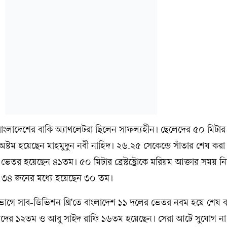
বাংলাদেশের বাকি অ্যাথলেটরা ছিলেন সাফল্যহীন। ছেলেদের ৫০ মিটার ব
অষ্টম হয়েছেন মাহমুদুন নবী নাহিদ। ২৬.২৫ সেকেন্ডে সাঁতার শেষ কর
েতর হয়েছেন ৪১তম। ৫০ মিটার ব্রেস্টস্ট্রোকে মরিয়ম আক্তার সময় ন
ী ৩৪ জনের মধ্যে হয়েছেন ৩০ তম।
িভাগে সাব-ডিভিশন থ্রি'তে বাংলাদেশ ১১ দলের ভেতর নবম হয়ে শেষ 
 কাদের ১২তম ও আবু সাইদ রাফি ১৬তম হয়েছেন। সেরা আটে সুযোগ ন