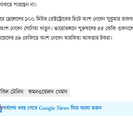
থাকতে পারছেন না।
ে ছেলেদের ১০০ মিটার ব্রেস্টস্ট্রোকের হিটে অংশ নেবেন সুকুমার রাজব
লে অংশ নেবেন সোনিয়া খাতুন। ভারোত্তলনে পুরুষদের ৫৫ কেজি ওজনশ্
মেয়েদের ৪৯ কেজিতে অংশ নেবেন মারজিয়া আকতার ইকরা।
েবিল টেনিস
কমনওয়েলথ গেমস
সর্বশেষ খবর পেতে Google News ফিড ফলো করুন