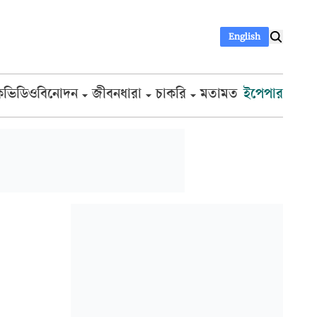
English
ক
ভিডিও
বিনোদন
জীবনধারা
চাকরি
মতামত
ইপেপার