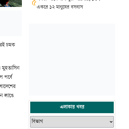
৫
একরে ১২ মানুষের বসবাস
রেই চমক
। মুহতাসিন
 পর্বে
াংলাদেশের
ান লাঙে
এলাকার খবর