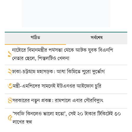
পঠিত
সর্বশেষ
নাটোরে বিমানমন্ত্রীর পথসভা থেকে আটক যুবক বিএনপি
১
নেতার ছেলে, পিস্তলটিও খেলনা
২
ঢাকা-চট্টগ্রাম মহাসড়ক: আধা কিমিতে পুরো দুর্ভোগ
৩
মন্ত্রী-এমপিদের সামনেই ইউএনওর আইফোন চুরি
৪
সরকারের নতুন প্রকল্প: রামপালে এবার সৌরবিদ্যুৎ
‘সবজি কিনলেও ভালো হতো’, সেই ২০ টাকার টিকিটেই ৩০
৫
লাখের স্বপ্ন