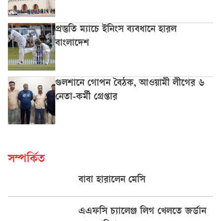
প্রস্তুতি ম্যাচে ইনিংস ব্যবধানে হারল
বাংলাদেশ
গুলশানে গোপন বৈঠক, আওয়ামী লীগের ৬
নেতা-কর্মী গ্রেপ্তার
সম্পর্কিত
বাবা হারালেন মেসি
এএফসি চ্যালেঞ্জ লিগ খেলতে জর্ডান