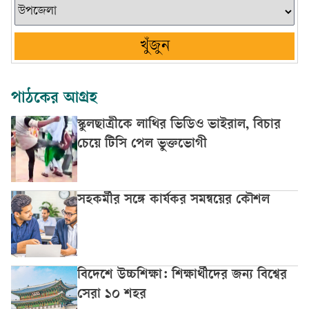
খুঁজুন
পাঠকের আগ্রহ
স্কুলছাত্রীকে লাথির ভিডিও ভাইরাল, বিচার
চেয়ে টিসি পেল ভুক্তভোগী
সহকর্মীর সঙ্গে কার্যকর সমন্বয়ের কৌশল
বিদেশে উচ্চশিক্ষা: শিক্ষার্থীদের জন্য বিশ্বের
সেরা ১০ শহর