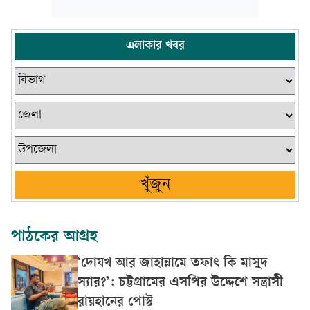
এলাকার খবর
খুঁজুন
পাঠকের আগ্রহ
‘দোযখ আর জাহান্নামে তফাৎ কি মাসুদ
স্যার?’: চট্টগ্রামের এসপির উদ্দেশে সন্ত্রাসী
রায়হানের পোস্ট