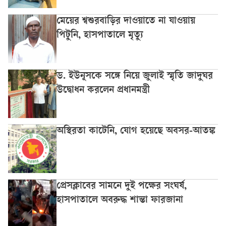
মেয়ের শ্বশুরবাড়ির দাওয়াতে না যাওয়ায়
পিটুনি, হাসপাতালে মৃত্যু
ড. ইউনূসকে সঙ্গে নিয়ে জুলাই স্মৃতি জাদুঘর
উদ্বোধন করলেন প্রধানমন্ত্রী
অস্থিরতা কাটেনি, যোগ হয়েছে অবসর-আতঙ্ক
প্রেসক্লাবের সামনে দুই পক্ষের সংঘর্ষ,
হাসপাতালে অবরুদ্ধ শান্তা ফারজানা