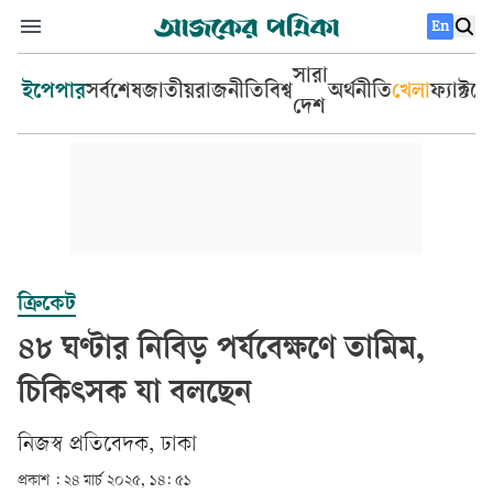
En
সারা
ইপেপার
সর্বশেষ
জাতীয়
রাজনীতি
বিশ্ব
অর্থনীতি
খেলা
ফ্যাক্টচ
দেশ
ক্রিকেট
৪৮ ঘণ্টার নিবিড় পর্যবেক্ষণে তামিম,
চিকিৎসক যা বলছেন
নিজস্ব প্রতিবেদক, ঢাকা
প্রকাশ :
২৪ মার্চ ২০২৫, ১৪: ৫১