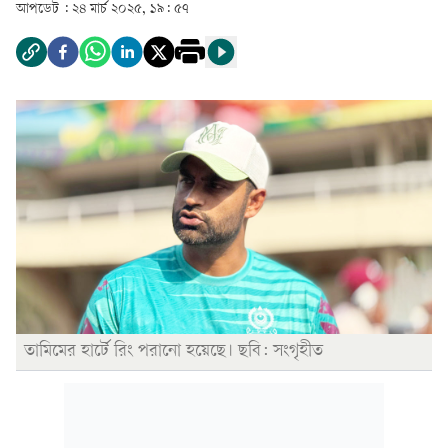
আপডেট :
২৪ মার্চ ২০২৫, ১৯: ৫৭
তামিমের হার্টে রিং পরানো হয়েছে। ছবি: সংগৃহীত