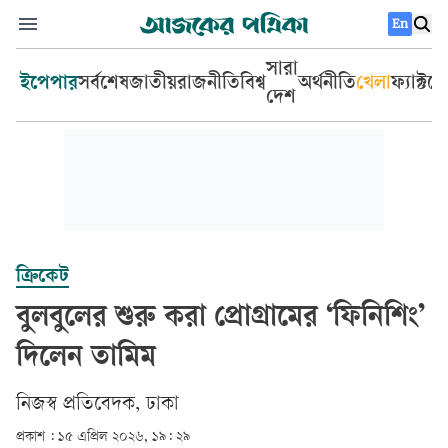
En
সারা
ইপেপার
সর্বশেষ
জাতীয়
রাজনীতি
বিশ্ব
অর্থনীতি
খেলা
ফ্যাক্টচ
দেশ
ক্রিকেট
বুলবুলের শুরু করা প্রোগ্রামের ‘ফিনিশিং’
দিলেন তামিম
‎নিজস্ব প্রতিবেদক, ঢাকা‎
প্রকাশ :
১৫ এপ্রিল ২০২৬, ১৯: ২৯