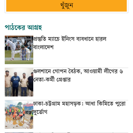
খুঁজুন
পাঠকের আগ্রহ
প্রস্তুতি ম্যাচে ইনিংস ব্যবধানে হারল
বাংলাদেশ
গুলশানে গোপন বৈঠক, আওয়ামী লীগের ৬
নেতা-কর্মী গ্রেপ্তার
ঢাকা-চট্টগ্রাম মহাসড়ক: আধা কিমিতে পুরো
দুর্ভোগ