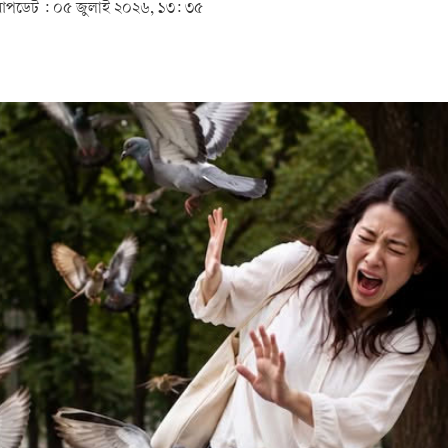
পডেট :
০৫ জুলাই ২০২৬, ১৩: ৩৫