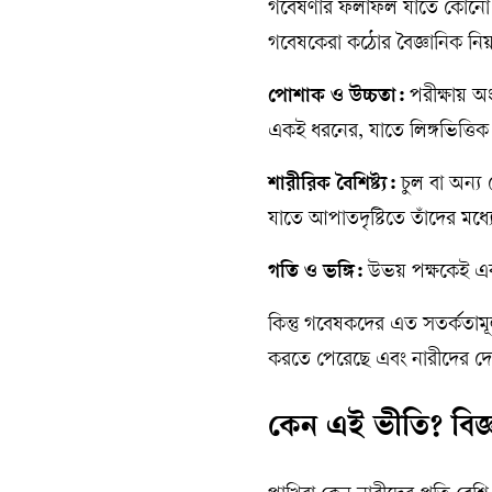
গবেষণার ফলাফল যাতে কোনো ব্য
গবেষকেরা কঠোর বৈজ্ঞানিক নিয়ন
পোশাক ও উচ্চতা:
পরীক্ষায় অ
একই ধরনের, যাতে লিঙ্গভিত্তি
শারীরিক বৈশিষ্ট্য:
চুল বা অন্য ক
যাতে আপাতদৃষ্টিতে তাঁদের মধ্য
গতি ও ভঙ্গি:
উভয় পক্ষকেই একট
কিন্তু গবেষকদের এত সতর্কতামূ
করতে পেরেছে এবং নারীদের দেখল
কেন এই ভীতি? বিজ্ঞা