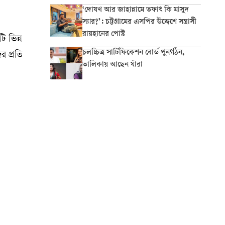
‘দোযখ আর জাহান্নামে তফাৎ কি মাসুদ
স্যার?’: চট্টগ্রামের এসপির উদ্দেশে সন্ত্রাসী
রায়হানের পোস্ট
ি ভিন্ন
চলচ্চিত্র সার্টিফিকেশন বোর্ড পুনর্গঠন,
র প্রতি
তালিকায় আছেন যাঁরা