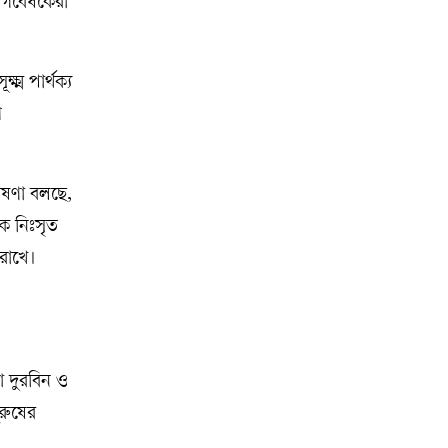
বে গবেষকেরা
ষ্ম পার্থক্য
ি
বেষণা বলছে,
ে নিঃসৃত
রাখে।
া দুরবিন ও
ুরুষের