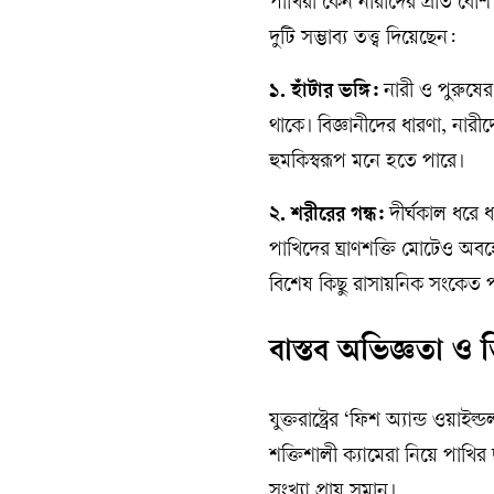
পাখিরা কেন নারীদের প্রতি বেশি 
দুটি সম্ভাব্য তত্ত্ব দিয়েছেন:
১. হাঁটার ভঙ্গি:
নারী ও পুরুষের স
থাকে। বিজ্ঞানীদের ধারণা, নার
হুমকিস্বরূপ মনে হতে পারে।
২. শরীরের গন্ধ:
দীর্ঘকাল ধরে ধ
পাখিদের ঘ্রাণশক্তি মোটেও অব
বিশেষ কিছু রাসায়নিক সংকেত প
বাস্তব অভিজ্ঞতা ও ভ
যুক্তরাষ্ট্রের ‘ফিশ অ্যান্ড ও
শক্তিশালী ক্যামেরা নিয়ে পাখির 
সংখ্যা প্রায় সমান।