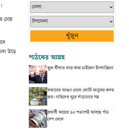
য।
ার চেয়ে
খুঁজুন
াবে
 এবং উড়ে
পাঠকের আগ্রহ
ভুল স্বীকার করে ক্ষমা চাইলেন ইনফান্তিনো
অভাবের আগুন থেকে কোটি মানুষের হৃদয়
জয়: নাহিদের ঘুরে দাঁড়ানোর গল্প
প্রবাসী আয়ের ৬২ শতাংশই আসছে পাঁচ
দেশ থেকে