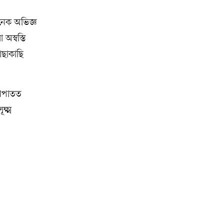
নেক অভিজ্ঞ
অস্বস্তি
াছাকাছি
 আপাতত
্ষ্ম