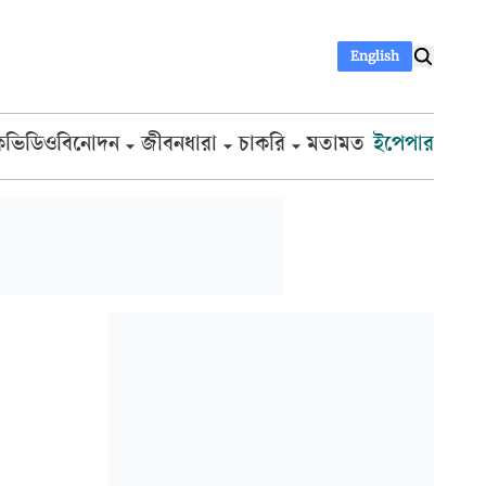
English
ক
ভিডিও
বিনোদন
জীবনধারা
চাকরি
মতামত
ইপেপার