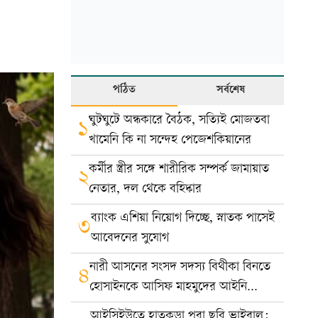
পঠিত
সর্বশেষ
ঘুটঘুটে অন্ধকারে বৈঠক, সত্যিই মোজতবা
১
খামেনি কি না সন্দেহ পেজেশকিয়ানের
কর্মীর স্ত্রীর সঙ্গে শারীরিক সম্পর্ক জামায়াত
২
নেতার, দল থেকে বহিষ্কার
ব্যাংক এশিয়া নিয়োগ দিচ্ছে, স্নাতক পাসেই
৩
আবেদনের সুযোগ
নারী আসনের সংসদ সদস্য বিথীকা বিনতে
৪
হোসাইনকে আসিফ মাহমুদের আইনি
নোটিশ
আইসিইউতে হাতকড়া পরা ছবি ভাইরাল: