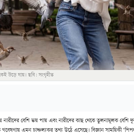
কেই উড়ে যায়। ছবি: সংগৃহীত
য় নারীদের বেশি ভয় পায় এবং নারীদের কাছ থেকে তুলনামূলক বেশি দূর
 গবেষণায় এমন চাঞ্চল্যকর তথ্য উঠে এসেছে। বিজ্ঞান সাময়িকী ‘পিপল