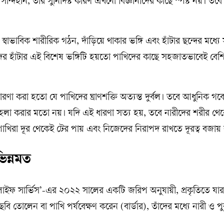
সন্দিহান, তার সুনির্দিষ্ট কারণ এখনো বিজ্ঞানীদের কাছে স্পষ্ট নয়। ত
্বাভাবিক শারীরিক গঠন, দাঁড়িয়ে থাকার ভঙ্গি এবং হাঁটার ছন্দের মধ্যে সূক্
ীদের হাঁটার এই বিশেষ ভঙ্গিটি হয়তো পাখিদের কাছে সহজাতভাবেই বেশ
ারণা করা হতো যে পাখিদের ঘ্রাণশক্তি অত্যন্ত দুর্বল। তবে আধুনিক গ
হেলা করার মতো নয়। যদি এই ধারণা সত্য হয়, তবে নারীদের শরীর থেক
াখিরা দূর থেকেই টের পায় এবং নিজেদের নিরাপদ রাখতে দূরত্ব বজায় 
িন্নমত
য়াইল্ডলাইফ সার্ভিস’-এর ২০২২ সালের একটি জরিপ অনুযায়ী, প্রকৃতিতে যার
ছবি তোলেন বা পাখি পর্যবেক্ষণ করেন (বার্ডার), তাঁদের মধ্যে নারী ও প