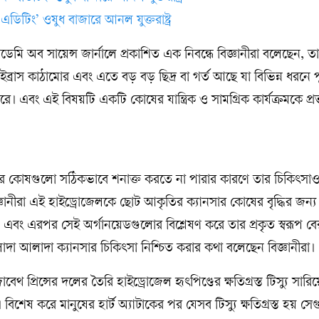
-এডিটিং’ ওষুধ বাজারে আনল যুক্তরাষ্ট্র
ডেমি অব সায়েন্স জার্নালে প্রকাশিত এক নিবন্ধে বিজ্ঞানীরা বলেছেন, ত
ইব্রাস কাঠামোর এবং এতে বড় বড় ছিদ্র বা গর্ত আছে যা বিভিন্ন ধরনে পু
ে। এবং এই বিষয়টি একটি কোষের যান্ত্রিক ও সামগ্রিক কার্যক্রমকে প্
ার কোষগুলো সঠিকভাবে শনাক্ত করতে না পারার কারণে তার চিকিৎস
ঞানীরা এই হাইড্রোজেলকে ছোট আকৃতির ক্যানসার কোষের বৃদ্ধির জন্য 
বং এরপর সেই অর্গানয়েডগুলোর বিশ্লেষণ করে তার প্রকৃত স্বরূপ ব
আলাদা আলাদা ক্যানসার চিকিৎসা নিশ্চিত করার কথা বলেছেন বিজ্ঞানীরা।
থ প্রিন্সের দলের তৈরি হাইড্রোজেল হৃৎপিণ্ডের ক্ষতিগ্রস্ত টিস্যু সার
ে। বিশেষ করে মানুষের হার্ট অ্যাটাকের পর যেসব টিস্যু ক্ষতিগ্রস্ত হয় 