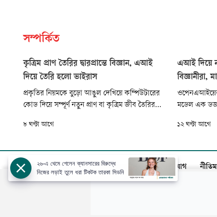
সম্পর্কিত
কৃত্রিম প্রাণ তৈরির দ্বারপ্রান্তে বিজ্ঞান, এআই
এআই দিয়ে ন
দিয়ে তৈরি হলো ভাইরাস
বিজ্ঞানীরা, 
প্রকৃতির নিয়মকে বুড়ো আঙুল দেখিয়ে কম্পিউটারের
ওপেনএআইয়ের এ
কোড দিয়ে সম্পূর্ণ নতুন প্রাণ বা কৃত্রিম জীব তৈরির
মডেল এক ডজনে
পথে এক বিশাল ধাপ এগোলেন গবেষকেরা। কৃত্রিম
আক্রমণকারী ভাই
৮ ঘণ্টা আগে
১২ ঘণ্টা আগে
বুদ্ধিমত্তা বা এআই ব্যবহার করে ইতিহাসে প্রথমবারের
স্ট্যানফোর্ড ব
মতো একটি অণুজীবের পূর্ণাঙ্গ জিনোম (ডিএনএ
প্রকৃতিতে থা
নকশা) তৈরি করেছেন মার্কিন যুক্তরাষ্ট্রের বিজ্ঞানীরা।
প্রশিক্ষিত কর
মাধ্যমে আগে 
২৬-এ থেমে গেলেন ক্যানসারের বিরুদ্ধে
আজকের পত্রিকা
বিজ্ঞাপন
সার্কুলেশন
যোগাযোগ
নীতিম
নিজের লড়াই তুলে ধরা টিকটক তারকা সিডনি
স্বত্ব: ©️
আজকের পত্রিকা