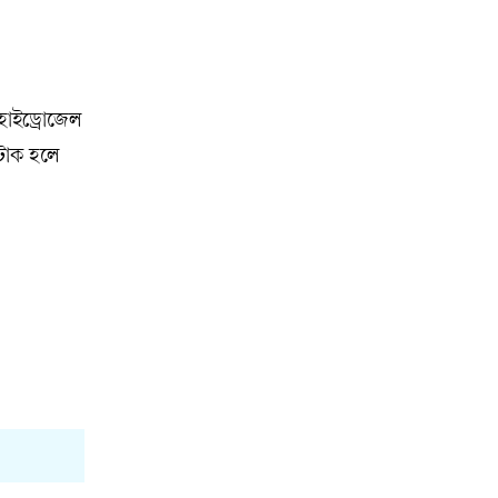
হাইড্রোজেল
াটাক হলে