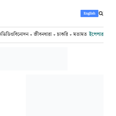
English
ক
ভিডিও
বিনোদন
জীবনধারা
চাকরি
মতামত
ইপেপার