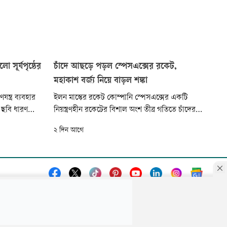
সূর্যপৃষ্ঠের
চাঁদে আছড়ে পড়ল স্পেসএক্সের রকেট,
মহাকাশ বর্জ্য নিয়ে বাড়ল শঙ্কা
ন্ত্র ব্যবহার
ইলন মাস্কের রকেট কোম্পানি স্পেসএক্সের একটি
ু ছবি ধারণ
নিয়ন্ত্রণহীন রকেটের বিশাল অংশ তীব্র গতিতে চাঁদের
নজিরবিহীন
পৃষ্ঠে আছড়ে পড়েছে। মার্কিন মহাকাশ গবেষণা সংস্থা
২ দিন আগে
ন এসব ছবি ও
‘নাসা’ এবং বিশ্বজুড়ে জ্যোতির্বিজ্ঞানীরা এ ঘটনা
্তের’ দৃশ্য
পর্যবেক্ষণ করেছেন।
্ভব ছিল না।