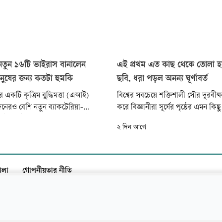
তুন ১৬টি ভাইরাস বানালেন
এই প্রথম এত কাছ থেকে তোলা হলো 
মানুষের জন্য কতটা হুমকি
ছবি, ধরা পড়ল অনন্য ঘূর্ণাবর্ত
কটি কৃত্রিম বুদ্ধিমত্তা (এআই)
বিশ্বের সবচেয়ে শক্তিশালী সৌর দূরবীক্ষণয
রও বেশি নতুন ব্যাকটেরিয়া-
করে বিজ্ঞানীরা সূর্যের পৃষ্ঠের এমন কিছ
রাস উদ্ভাবন করেছে। যুক্তরাষ্ট্রের
করেছেন, যা এর আগে এতটা সূক্ষ্ম ও 
২ দিন আগে
িশ্ববিদ্যালয়ের বিজ্ঞানীরা এই মডেলকে
বিস্তারিতভাবে দেখা সম্ভব হয়নি। নতু
কা ডিএনএর গঠনগত ধরন শনাক্ত করতে
ভিডিওতে সূর্যের পৃষ্ঠে এমন কিছু ‘ঘূর্ণাবর
ার পর সেই ধরনগুলো পুনর্লিখনের
দেখা গেছে, যা আগে পর্যবেক্ষণ করা সম
কখনো দেখা যায়নি...
ালা
গোপনীয়তার নীতি