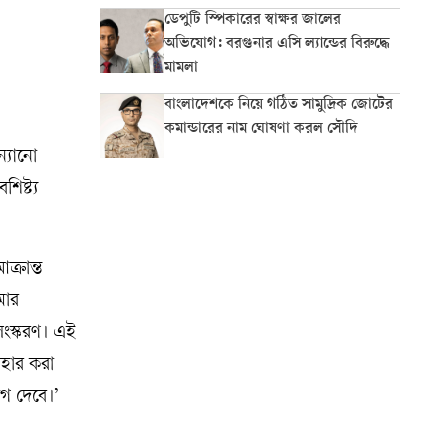
ডেপুটি স্পিকারের স্বাক্ষর জালের
অভিযোগ: বরগুনার এসি ল্যান্ডের বিরুদ্ধে
মামলা
বাংলাদেশকে নিয়ে গঠিত সামুদ্রিক জোটের
কমান্ডারের নাম ঘোষণা করল সৌদি
ন্যানো
িষ্ট্য
ক্রান্ত
মার
সংস্করণ। এই
বহার করা
োগ দেবে।’