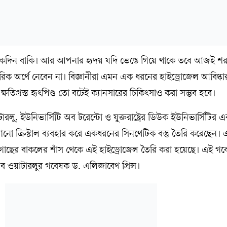
একদিন বাকি। আর আপনার হৃদয় যদি ভেঙে গিয়ে থাকে তবে আজই শরণ
িক অর্থে নেবেন না। বিজ্ঞানীরা এমন এক ধরনের হাইড্রোজেল আবিষ্ক
ক্ষতিগ্রস্ত হৃৎপিণ্ড তো বটেই ক্যানসারের চিকিৎসাও করা সম্ভব হবে।
রলু, ইউনিভার্সিটি অব টরেন্টো ও যুক্তরাষ্ট্রের ডিউক ইউনিভার্সিটির
ো ক্রিস্টাল ব্যবহার করে একধরনের সিনথেটিক বস্তু তৈরি করেছেন। এই
গাছের বাকলের শাঁস থেকে এই হাইড্রোজেল তৈরি করা হয়েছে। এই গ
 অব ওয়াটারলুর গবেষক ড. এলিজাবেথ প্রিন্স।