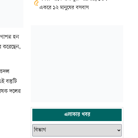
৫
একরে ১২ মানুষের বসবাস
াপন্ন হন
ার করেছেন,
 একদল
 বস্তুটি
বেষক দলের
এলাকার খবর