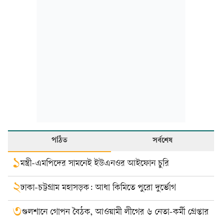
পঠিত
সর্বশেষ
১
মন্ত্রী-এমপিদের সামনেই ইউএনওর আইফোন চুরি
২
ঢাকা-চট্টগ্রাম মহাসড়ক: আধা কিমিতে পুরো দুর্ভোগ
৩
গুলশানে গোপন বৈঠক, আওয়ামী লীগের ৬ নেতা-কর্মী গ্রেপ্তার