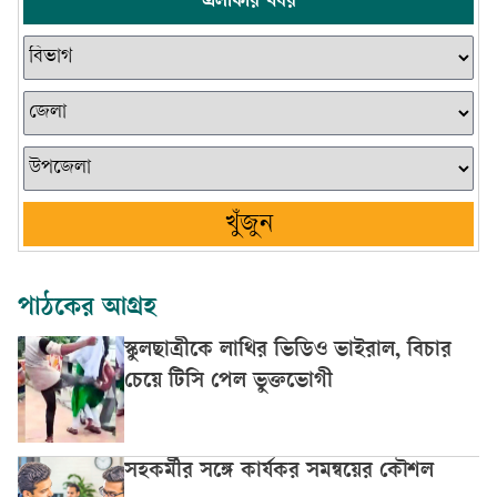
এলাকার খবর
খুঁজুন
পাঠকের আগ্রহ
স্কুলছাত্রীকে লাথির ভিডিও ভাইরাল, বিচার
চেয়ে টিসি পেল ভুক্তভোগী
সহকর্মীর সঙ্গে কার্যকর সমন্বয়ের কৌশল