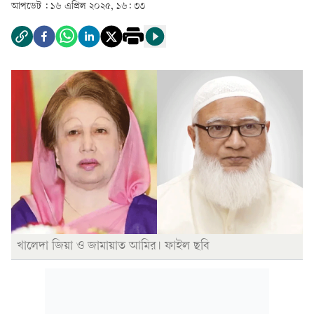
আপডেট :
১৬ এপ্রিল ২০২৫, ১৬: ৩৩
খালেদা জিয়া ও জামায়াত আমির। ফাইল ছবি