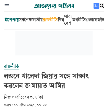
En
সারা
ইপেপার
সর্বশেষ
জাতীয়
রাজনীতি
বিশ্ব
অর্থনীতি
খেলা
ফ্যাক্টচ
দেশ
রাজনীতি
লন্ডনে খালেদা জিয়ার সঙ্গে সাক্ষাৎ
করলেন জামায়াত আমির
নিজস্ব প্রতিবেদক, ঢাকা
প্রকাশ :
১৬ এপ্রিল ২০২৫, ০০: ৩৫