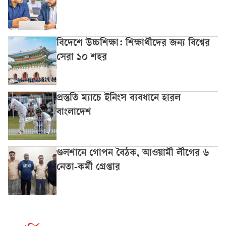
বিদেশে উচ্চশিক্ষা: শিক্ষার্থীদের জন্য বিশ্বের
সেরা ১০ শহর
প্রস্তুতি ম্যাচে ইনিংস ব্যবধানে হারল
বাংলাদেশ
গুলশানে গোপন বৈঠক, আওয়ামী লীগের ৬
নেতা-কর্মী গ্রেপ্তার