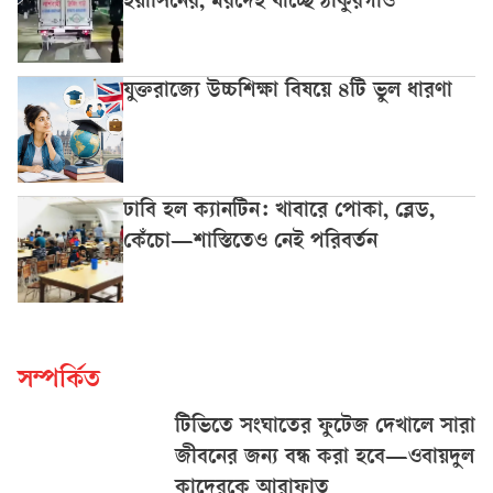
ইয়াসিনের, মরদেহ যাচ্ছে ঠাকুরগাঁও
যুক্তরাজ্যে উচ্চশিক্ষা বিষয়ে ৪টি ভুল ধারণা
ঢাবি হল ক্যানটিন: খাবারে পোকা, ব্লেড,
কেঁচো—শাস্তিতেও নেই পরিবর্তন
সম্পর্কিত
টিভিতে সংঘাতের ফুটেজ দেখালে সারা
জীবনের জন্য বন্ধ করা হবে—ওবায়দুল
কাদেরকে আরাফাত