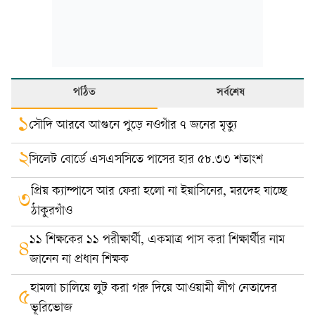
পঠিত
সর্বশেষ
১
সৌদি আরবে আগুনে পুড়ে নওগাঁর ৭ জনের মৃত্যু
২
সিলেট বোর্ডে এসএসসিতে পাসের হার ৫৮.৩৩ শতাংশ
প্রিয় ক্যাম্পাসে আর ফেরা হলো না ইয়াসিনের, মরদেহ যাচ্ছে
৩
ঠাকুরগাঁও
১১ শিক্ষকের ১১ পরীক্ষার্থী, একমাত্র পাস করা শিক্ষার্থীর নাম
৪
জানেন না প্রধান শিক্ষক
হামলা চালিয়ে লুট করা গরু দিয়ে আওয়ামী লীগ নেতাদের
৫
ভূরিভোজ