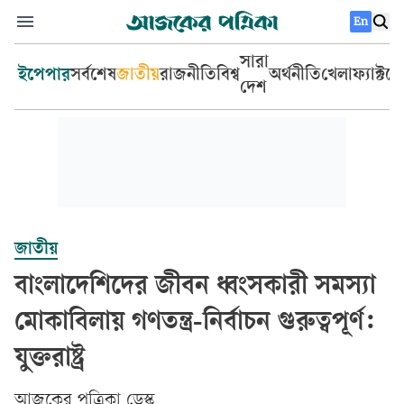
En
সারা
ইপেপার
সর্বশেষ
জাতীয়
রাজনীতি
বিশ্ব
অর্থনীতি
খেলা
ফ্যাক্টচ
দেশ
জাতীয়
বাংলাদেশিদের জীবন ধ্বংসকারী সমস্যা
মোকাবিলায় গণতন্ত্র-নির্বাচন গুরুত্বপূর্ণ:
যুক্তরাষ্ট্র
আজকের পত্রিকা ডেস্ক­