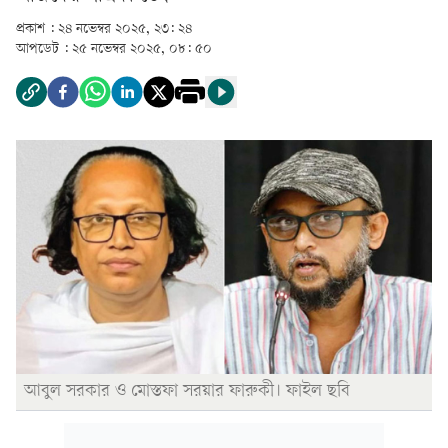
প্রকাশ :
২৪ নভেম্বর ২০২৫, ২৩: ২৪
আপডেট :
২৫ নভেম্বর ২০২৫, ০৮: ৫০
আবুল সরকার ও মোস্তফা সরয়ার ফারুকী। ফাইল ছবি