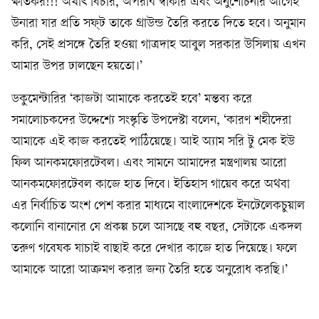
ক্ষতিকর!!! অর্থাৎ বিচার, অপরাধ স্বীকার এবং অনুশোচনার আগেই
উনারা যার প্রতি সফ্‌ট তাকে গ্রাউন্ড তৈরি করতে দিতে হবে। অনুমান
করি, সেই প্রসঙ্গে তৈরি হওয়া গাত্রদাহ আবুল সরকার উসিলায় এখন
আমার উপর ঢালছেন হয়তো।’
ডকুমেন্টারির ‘কাজটা আমাকে করতেই হবে’ মন্তব্য করে
সমালোচকদের উদ্দেশ্যে সংস্কৃতি উপদেষ্টা বলেন, ‘কারণ শহীদেরা
আমাকে এই কাজ করতেই পাঠিয়েছে। আই অ‍্যাম সরি টু মেক ইউ
ফিল আনকমফোরটেবল। এবং সামনে আমাদের মন্ত্রণালয় আরো
আনকমফোরটেবল কাজে হাত দিবে। ইতিহাস গায়েব করে অথবা
এর নির্বাচিত অংশ পেশ করার মাধ্যমে বাংলাদেশকে ইনটেলেকচুয়াল
কলোনি বানানোর যে প্রকল্প চলে আসছে বহু বছর, সেটাকে একদল
তরুণ গবেষক যাচাই বাছাই করে দেখার কাজে হাত দিয়েছে। ফলে
আমাকে আরো আক্রমণ করার জন্য তৈরি হতে অনুরোধ করছি।’