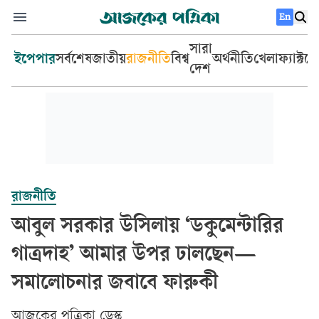
En
সারা
ইপেপার
সর্বশেষ
জাতীয়
রাজনীতি
বিশ্ব
অর্থনীতি
খেলা
ফ্যাক্টচ
দেশ
রাজনীতি
আবুল সরকার উসিলায় ‘ডকুমেন্টারির
গাত্রদাহ’ আমার উপর ঢালছেন—
সমালোচনার জবাবে ফারুকী
আজকের পত্রিকা ডেস্ক­