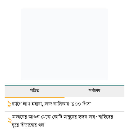
পঠিত
সর্বশেষ
১
ব্যাগে লাখ ইয়াবা, জব্দ তালিকায় ‘৪০০ পিস’
অভাবের আগুন থেকে কোটি মানুষের হৃদয় জয়: নাহিদের
২
ঘুরে দাঁড়ানোর গল্প