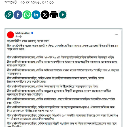
আপডেট :
২০ মে ২০২৬, ০৭: ৩০