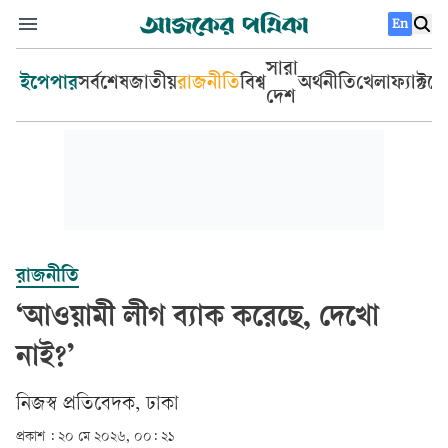
En
সারা
ইপেপার
সর্বশেষ
জাতীয়
রাজনীতি
বিশ্ব
অর্থনীতি
খেলা
ফ্যাক্টচ
দেশ
রাজনীতি
‘আওয়ামী লীগ ব্যাক করেছে, দেখো
নাই?’
‎নিজস্ব প্রতিবেদক, ঢাকা‎
প্রকাশ :
২০ মে ২০২৬, ০০: ২১