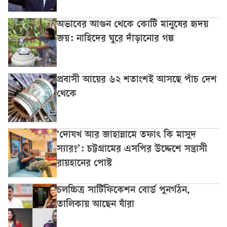
অভাবের আগুন থেকে কোটি মানুষের হৃদয়
জয়: নাহিদের ঘুরে দাঁড়ানোর গল্প
প্রবাসী আয়ের ৬২ শতাংশই আসছে পাঁচ দেশ
থেকে
‘দোযখ আর জাহান্নামে তফাৎ কি মাসুদ
স্যার?’: চট্টগ্রামের এসপির উদ্দেশে সন্ত্রাসী
রায়হানের পোস্ট
চলচ্চিত্র সার্টিফিকেশন বোর্ড পুনর্গঠন,
তালিকায় আছেন যাঁরা