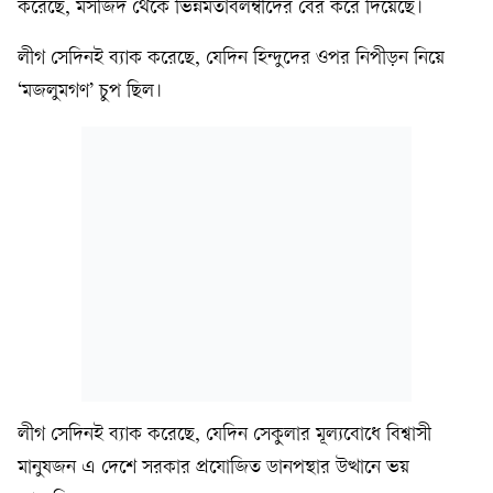
করেছে, মসজিদ থেকে ভিন্নমতাবলম্বীদের বের করে দিয়েছে।
লীগ সেদিনই ব্যাক করেছে, যেদিন হিন্দুদের ওপর নিপীড়ন নিয়ে
‘মজলুমগণ’ চুপ ছিল।
লীগ সেদিনই ব্যাক করেছে, যেদিন সেকুলার মূল্যবোধে বিশ্বাসী
মানুষজন এ দেশে সরকার প্রযোজিত ডানপন্থার উত্থানে ভয়