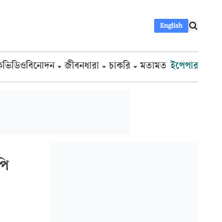
English
ক
ভিডিও
বিনোদন
জীবনধারা
চাকরি
মতামত
ইপেপার
পি