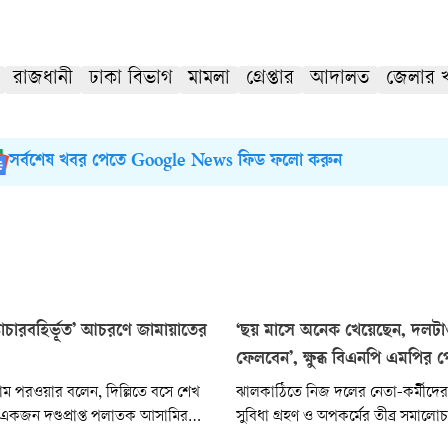
রাজধানী
ঢাকা বিভাগ
মামলা
গ্রেপ্তার
আদালত
জেলার 
সর্বশেষ খবর পেতে Google News ফিড ফলো করুন
্টাচারবহির্ভূত’ আচরণে জামায়াতের
‘ছয় মাসে অনেক খেয়েছেন, দলটা
ফেলবেন’, ক্ষুব্ধ বিএনপি এমপির প
াম পরওয়ার বলেন, দিল্লিতে বসে শেখ
ঝালকাঠিতে নিজ দলের নেতা-কর্মীদে
একজন দণ্ডপ্রাপ্ত পলাতক আসামির
সুবিধা গ্রহণ ও অপকর্মের তীব্র সমাল
ণের বিরুদ্ধে ষড়যন্ত্রে লিপ্ত থাকা
স্থানীয় সংসদ সদস্য ও বিএনপির কেন্দ্রী