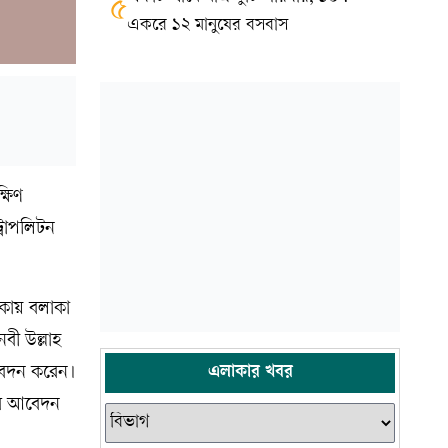
৫
একরে ১২ মানুষের বসবাস
্ষিণ
্রোপলিটন
াকায় বলাকা
বী উল্লাহ
এলাকার খবর
আবেদন করেন।
োর আবেদন