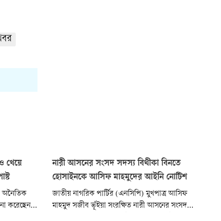
খবর
ও খেয়ে
নারী আসনের সংসদ সদস্য বিথীকা বিনতে
োস্ট
হোসাইনকে আসিফ মাহমুদের আইনি নোটিশ
র অনৈতিক
জাতীয় নাগরিক পার্টির (এনসিপি) মুখপাত্র আসিফ
োচনা করেছেন
মাহমুদ সজীব ভূঁইয়া সংরক্ষিত নারী আসনের সংসদ
য় ধর্মবিষয়ক
সদস্য বিথীকা বিনতে হোসাইনকে একটি আইনি