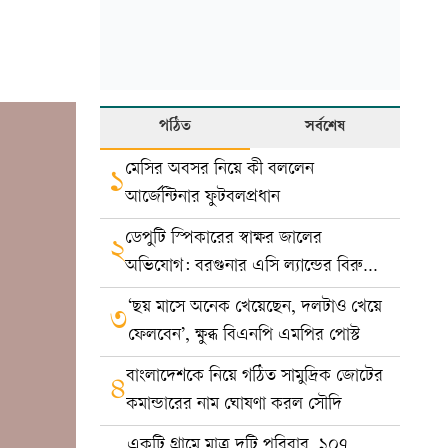
পঠিত
সর্বশেষ
মেসির অবসর নিয়ে কী বললেন
১
আর্জেন্টিনার ফুটবলপ্রধান
ডেপুটি স্পিকারের স্বাক্ষর জালের
২
অভিযোগ: বরগুনার এসি ল্যান্ডের বিরুদ্ধে
মামলা
‘ছয় মাসে অনেক খেয়েছেন, দলটাও খেয়ে
৩
ফেলবেন’, ক্ষুব্ধ বিএনপি এমপির পোস্ট
বাংলাদেশকে নিয়ে গঠিত সামুদ্রিক জোটের
৪
কমান্ডারের নাম ঘোষণা করল সৌদি
একটি গ্রামে মাত্র দুটি পরিবার, ১০৭