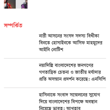
সম্পর্কিত
নারী আসনের সংসদ সদস্য বিথীকা
বিনতে হোসাইনকে আসিফ মাহমুদের
আইনি নোটিশ
নয়াদিল্লি বাংলাদেশের জনগণের
গণতান্ত্রিক চেতনা ও জাতীয় মর্যাদার
প্রতি অসম্মান প্রদর্শন করেছে: এনসিপি
হাসিনাকে সংবাদ সম্মেলনের সুযোগ
দিয়ে বাংলাদেশের বিপক্ষে অবস্থান
নিয়েছে ভারত: আখতার