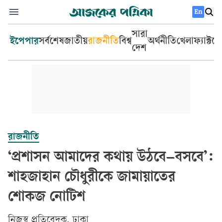
En
সারা
ইপেপার
সর্বশেষ
জাতীয়
রাজনীতি
বিশ্ব
অর্থনীতি
খেলা
ফ্যাক্টচ
দেশ
রাজনীতি
‘প্রশাসন আমাদের কথায় উঠবে–বসবে’:
শাহজাহান চৌধুরীকে জামায়াতের
শোকজ নোটিশ
‎নিজস্ব প্রতিবেদক, ঢাকা‎