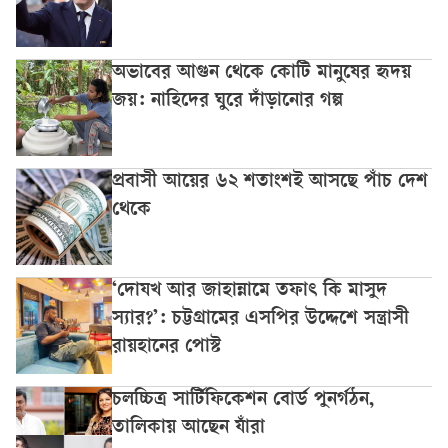
অভাবের আগুন থেকে কোটি মানুষের হৃদয়
জয়: নাহিদের ঘুরে দাঁড়ানোর গল্প
প্রবাসী আয়ের ৬২ শতাংশই আসছে পাঁচ দেশ
থেকে
‘দোযখ আর জাহান্নামে তফাৎ কি মাসুদ
স্যার?’: চট্টগ্রামের এসপির উদ্দেশে সন্ত্রাসী
রায়হানের পোস্ট
চলচ্চিত্র সার্টিফিকেশন বোর্ড পুনর্গঠন,
তালিকায় আছেন যাঁরা