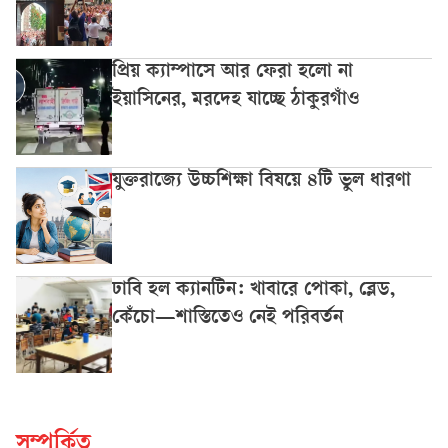
প্রিয় ক্যাম্পাসে আর ফেরা হলো না
ইয়াসিনের, মরদেহ যাচ্ছে ঠাকুরগাঁও
যুক্তরাজ্যে উচ্চশিক্ষা বিষয়ে ৪টি ভুল ধারণা
ঢাবি হল ক্যানটিন: খাবারে পোকা, ব্লেড,
কেঁচো—শাস্তিতেও নেই পরিবর্তন
সম্পর্কিত