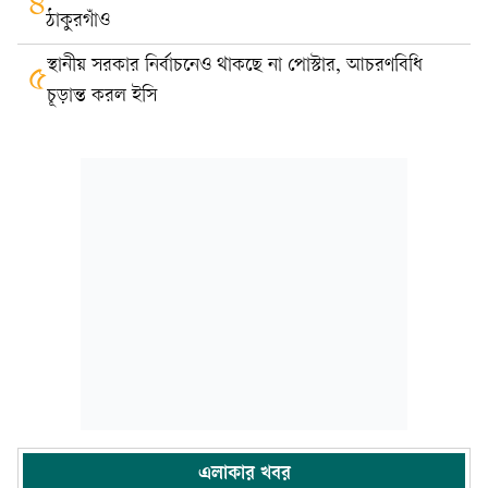
৪
ঠাকুরগাঁও
স্থানীয় সরকার নির্বাচনেও থাকছে না পোস্টার, আচরণবিধি
৫
চূড়ান্ত করল ইসি
এলাকার খবর