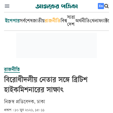
En
সারা
ইপেপার
সর্বশেষ
জাতীয়
রাজনীতি
বিশ্ব
অর্থনীতি
খেলা
ফ্যাক্টচ
দেশ
রাজনীতি
বিরোধীদলীয় নেতার সঙ্গে ব্রিটিশ
হাইকমিশনারের সাক্ষাৎ
‎নিজস্ব প্রতিবেদক, ঢাকা‎
প্রকাশ :
১০ জুন ২০২৬, ১৫: ১১