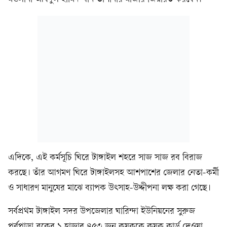
এদিকে, এই কর্মসূচি ঘিরে টাঙ্গাইল শহরে সাজ সাজ রব বিরাজ
করছে। তাঁর আগমণ ঘিরে টাঙ্গাইলসহ আশপাশের জেলার নেতা-কর্মী
ও সাধারণ মানুষের মাঝে ব্যাপক উৎসাহ-উদ্দীপনা লক্ষ করা গেছে।
সর্বপ্রথম টাঙ্গাইল সদর উপজেলার ঘারিন্দা ইউনিয়নের সুরুজ
পূর্বপাড়া ব্লকের ১ হাজার ৪৫৩ জন কৃষককে কৃষক কার্ড দেওয়া