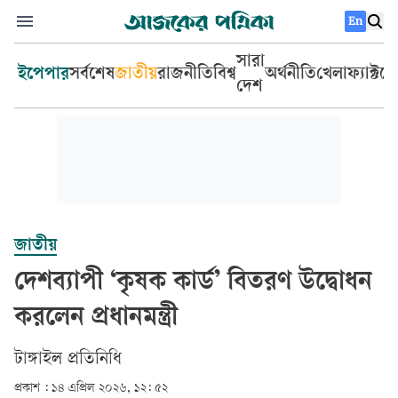
En
সারা
ইপেপার
সর্বশেষ
জাতীয়
রাজনীতি
বিশ্ব
অর্থনীতি
খেলা
ফ্যাক্টচ
দেশ
জাতীয়
দেশব্যাপী ‘কৃষক কার্ড’ বিতরণ উদ্বোধন
করলেন প্রধানমন্ত্রী
টাঙ্গাইল প্রতিনিধি
প্রকাশ :
১৪ এপ্রিল ২০২৬, ১২: ৫২