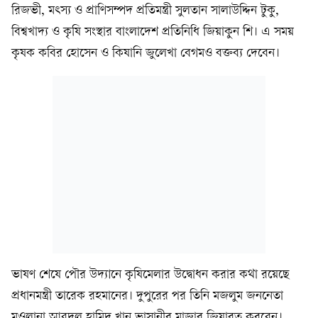
রিজভী, মৎস্য ও প্রাণিসম্পদ প্রতিমন্ত্রী সুলতান সালাউদ্দিন টুকু,
বিশ্বখাদ্য ও কৃষি সংস্থার বাংলাদেশ প্রতিনিধি জিয়াকুন শি। এ সময়
কৃষক কবির হোসেন ও কিষানি জুলেখা বেগমও বক্তব্য দেবেন।
ভাষণ শেষে পৌর উদ্যানে কৃষিমেলার উদ্বোধন করার কথা রয়েছে
প্রধানমন্ত্রী তারেক রহমানের। দুপুরের পর তিনি মজলুম জননেতা
মওলানা আবদুল হামিদ খান ভাসানীর মাজার জিয়ারত করবেন।