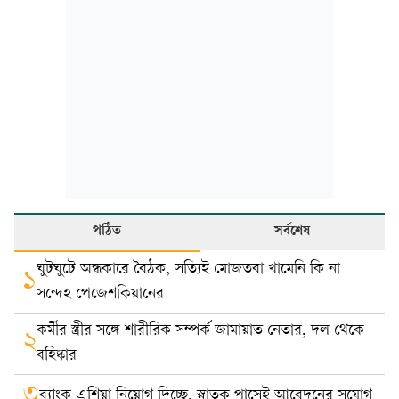
পঠিত
সর্বশেষ
ঘুটঘুটে অন্ধকারে বৈঠক, সত্যিই মোজতবা খামেনি কি না
১
সন্দেহ পেজেশকিয়ানের
কর্মীর স্ত্রীর সঙ্গে শারীরিক সম্পর্ক জামায়াত নেতার, দল থেকে
২
বহিষ্কার
৩
ব্যাংক এশিয়া নিয়োগ দিচ্ছে, স্নাতক পাসেই আবেদনের সুযোগ