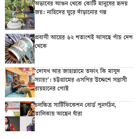
অভাবের আগুন থেকে কোটি মানুষের হৃদয়
জয়: নাহিদের ঘুরে দাঁড়ানোর গল্প
প্রবাসী আয়ের ৬২ শতাংশই আসছে পাঁচ দেশ
থেকে
‘দোযখ আর জাহান্নামে তফাৎ কি মাসুদ
স্যার?’: চট্টগ্রামের এসপির উদ্দেশে সন্ত্রাসী
রায়হানের পোস্ট
চলচ্চিত্র সার্টিফিকেশন বোর্ড পুনর্গঠন,
তালিকায় আছেন যাঁরা