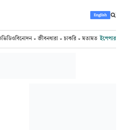
English
ক
ভিডিও
বিনোদন
জীবনধারা
চাকরি
মতামত
ইপেপার