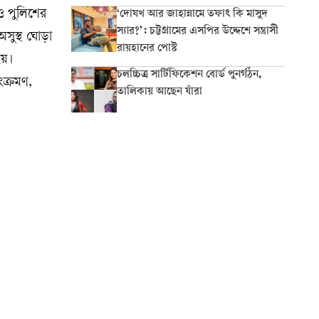
 ও পুলিশের
‘দোযখ আর জাহান্নামে তফাৎ কি মাসুদ
স্যার?’: চট্টগ্রামের এসপির উদ্দেশে সন্ত্রাসী
সুস্থ ঘোড়া
রায়হানের পোস্ট
হয়।
চলচ্চিত্র সার্টিফিকেশন বোর্ড পুনর্গঠন,
ংক্রমণ,
তালিকায় আছেন যাঁরা