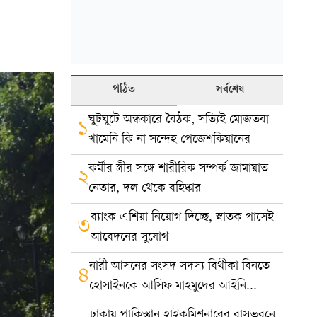
পঠিত
সর্বশেষ
ঘুটঘুটে অন্ধকারে বৈঠক, সত্যিই মোজতবা
১
খামেনি কি না সন্দেহ পেজেশকিয়ানের
কর্মীর স্ত্রীর সঙ্গে শারীরিক সম্পর্ক জামায়াত
২
নেতার, দল থেকে বহিষ্কার
ব্যাংক এশিয়া নিয়োগ দিচ্ছে, স্নাতক পাসেই
৩
আবেদনের সুযোগ
নারী আসনের সংসদ সদস্য বিথীকা বিনতে
৪
হোসাইনকে আসিফ মাহমুদের আইনি
নোটিশ
ঢাকায় পাকিস্তান হাইকমিশনারের বাসভবনে