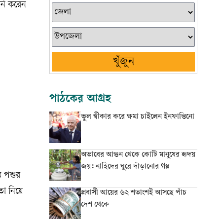
ানি করেন
খুঁজুন
পাঠকের আগ্রহ
ভুল স্বীকার করে ক্ষমা চাইলেন ইনফান্তিনো
অভাবের আগুন থেকে কোটি মানুষের হৃদয়
জয়: নাহিদের ঘুরে দাঁড়ানোর গল্প
ত পশুর
থতা নিয়ে
প্রবাসী আয়ের ৬২ শতাংশই আসছে পাঁচ
দেশ থেকে