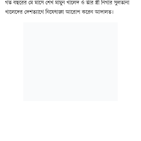
গত বছরের মে মাসে শেখ মামুন খালেদ ও তাঁর স্ত্রী নিগার সুলতানা
খালেদের দেশত্যাগে নিষেধাজ্ঞা আরোপ করেন আদালত।