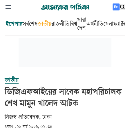
En
সারা
ইপেপার
সর্বশেষ
জাতীয়
রাজনীতি
বিশ্ব
অর্থনীতি
খেলা
ফ্যাক্টচ
দেশ
জাতীয়
ডিজিএফআইয়ের সাবেক মহাপরিচালক
শেখ মামুন খালেদ আটক
‎নিজস্ব প্রতিবেদক, ঢাকা‎
প্রকাশ :
২৬ মার্চ ২০২৬, ০২: ৩৪