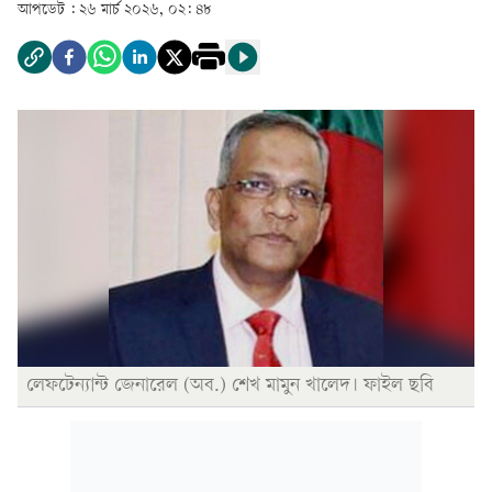
আপডেট :
২৬ মার্চ ২০২৬, ০২: ৪৮
লেফটেন্যান্ট জেনারেল (অব.) শেখ মামুন খালেদ। ফাইল ছবি