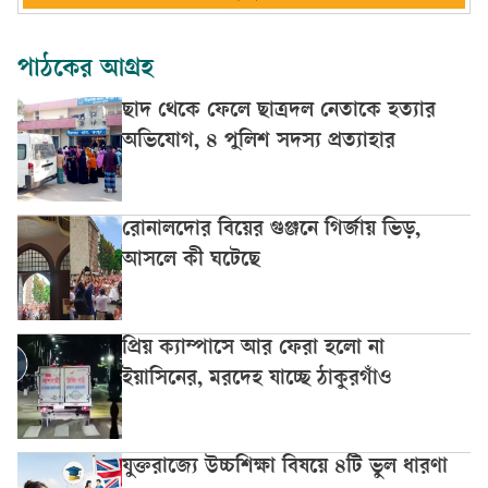
পাঠকের আগ্রহ
ছাদ থেকে ফেলে ছাত্রদল নেতাকে হত্যার
অভিযোগ, ৪ পুলিশ সদস্য প্রত্যাহার
রোনালদোর বিয়ের গুঞ্জনে গির্জায় ভিড়,
আসলে কী ঘটেছে
প্রিয় ক্যাম্পাসে আর ফেরা হলো না
ইয়াসিনের, মরদেহ যাচ্ছে ঠাকুরগাঁও
যুক্তরাজ্যে উচ্চশিক্ষা বিষয়ে ৪টি ভুল ধারণা