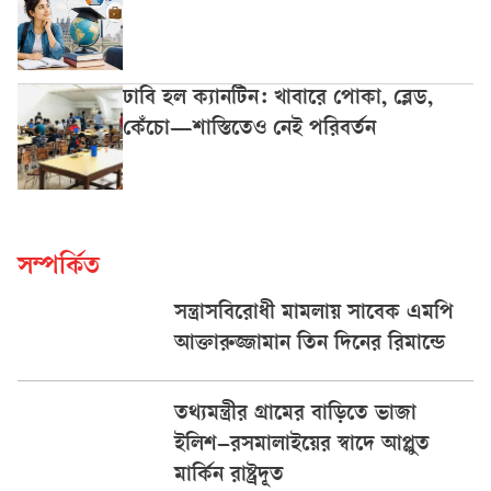
ঢাবি হল ক্যানটিন: খাবারে পোকা, ব্লেড,
কেঁচো—শাস্তিতেও নেই পরিবর্তন
সম্পর্কিত
সন্ত্রাসবিরোধী মামলায় সাবেক এমপি
আক্তারুজ্জামান তিন দিনের রিমান্ডে
তথ্যমন্ত্রীর গ্ৰামের বাড়িতে ভাজা
ইলিশ–রসমালাইয়ের স্বাদে আপ্লুত
মার্কিন রাষ্ট্রদূত