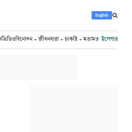
English
ক
ভিডিও
বিনোদন
জীবনধারা
চাকরি
মতামত
ইপেপার