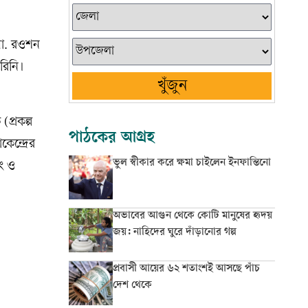
মো. রওশন
রিনি।
খুঁজুন
প্রকল্প
পাঠকের আগ্রহ
েন্দ্রের
ভুল স্বীকার করে ক্ষমা চাইলেন ইনফান্তিনো
িং ও
অভাবের আগুন থেকে কোটি মানুষের হৃদয়
জয়: নাহিদের ঘুরে দাঁড়ানোর গল্প
প্রবাসী আয়ের ৬২ শতাংশই আসছে পাঁচ
দেশ থেকে