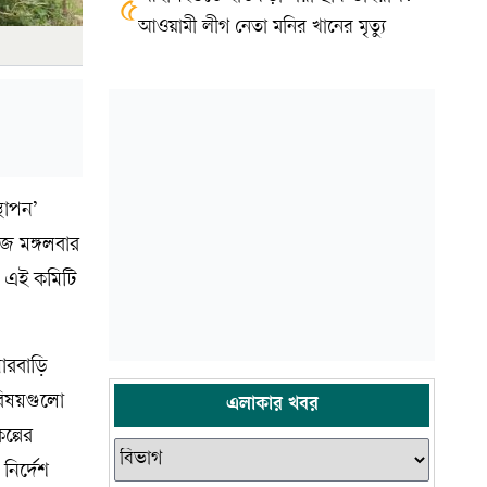
৫
আওয়ামী লীগ নেতা মনির খানের মৃত্যু
্থাপন’
আজ মঙ্গলবার
র এই কমিটি
মারবাড়ি
 বিষয়গুলো
এলাকার খবর
ল্পের
নির্দেশ