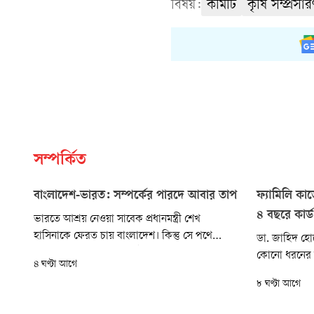
বিষয়:
কমিটি
কৃষি সম্প্রসা
সম্পর্কিত
বাংলাদেশ-ভারত: সম্পর্কের পারদে আবার তাপ
ফ্যামিলি কার
৪ বছরে কার্
ভারতে আশ্রয় নেওয়া সাবেক প্রধানমন্ত্রী শেখ
হাসিনাকে ফেরত চায় বাংলাদেশ। কিন্তু সে পথে
ডা. জাহিদ হোস
এগোচ্ছে না নয়াদিল্লি। জুলাই গণ-অভ্যুত্থানের পর গত
কোনো ধরনের অ
৪ ঘণ্টা আগে
দুই বছর ধরে এ নিয়ে প্রতিবেশী দুই দেশের সম্পর্ক
পর্যায়ে নিবিড় 
৮ ঘণ্টা আগে
বেশ টানাপোড়েনের মধ্য দিয়ে যাচ্ছে। টানাপোড়েনের
জনপ্রতিনিধি ও স
সেই পারদে উত্তাপ আরও চড়াল সেই শেখ হাসিনা
যাচাই করা হব