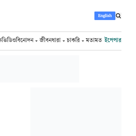
English
ক
ভিডিও
বিনোদন
জীবনধারা
চাকরি
মতামত
ইপেপার