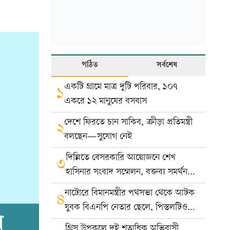
পঠিত
সর্বশেষ
একটি গ্রামে মাত্র দুটি পরিবার, ১০৭
১
একরে ১২ মানুষের বসবাস
দেশে ফিরতে চান সাকিব, ক্রীড়া প্রতিমন্ত্রী
২
বলছেন—সুযোগ নেই
দিল্লিতে বেসরকারি আয়োজনে শেখ
৩
হাসিনার সংবাদ সম্মেলন, বক্তব্য সমর্থন
করে না সরকার: ভারত
নাটোরে বিমানমন্ত্রীর পথসভা থেকে আটক
৪
যুবক বিএনপি নেতার ছেলে, পিস্তলটিও
খেলনা
গ্রিস উপকূলে দুই শতাধিক অভিবাসী