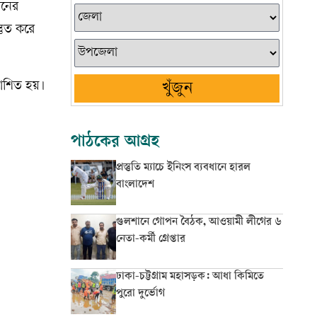
বনের
স্তুত করে
কাশিত হয়।
খুঁজুন
পাঠকের আগ্রহ
প্রস্তুতি ম্যাচে ইনিংস ব্যবধানে হারল
বাংলাদেশ
গুলশানে গোপন বৈঠক, আওয়ামী লীগের ৬
নেতা-কর্মী গ্রেপ্তার
ঢাকা-চট্টগ্রাম মহাসড়ক: আধা কিমিতে
পুরো দুর্ভোগ