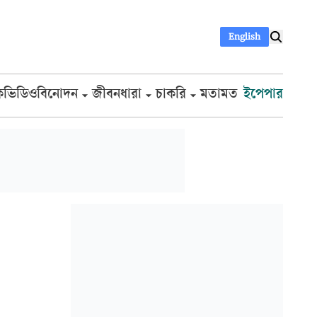
English
ক
ভিডিও
বিনোদন
জীবনধারা
চাকরি
মতামত
ইপেপার