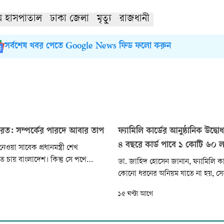
ম হাসপাতাল
ঢাকা জেলা
মৃত্যু
রাজধানী
সর্বশেষ খবর পেতে Google News ফিড ফলো করুন
রত: সম্পর্কের পারদে আবার তাপ
ফ্যামিলি কার্ডের আনুষ্ঠানিক উদ্ব
৪ বছরে কার্ড পাবে ১ কোটি ৬০ 
ওয়া সাবেক প্রধানমন্ত্রী শেখ
 চায় বাংলাদেশ। কিন্তু সে পথে
ডা. জাহিদ হোসেন জানান, ফ্যামিলি কা
াদিল্লি। জুলাই গণ-অভ্যুত্থানের পর গত
কোনো ধরনের অনিয়ম যাতে না হয়, সে
নিয়ে প্রতিবেশী দুই দেশের সম্পর্ক
পর্যায়ে নিবিড় যাচাই-বাছাই করা হবে। স্
১৫ ঘণ্টা আগে
ের মধ্য দিয়ে যাচ্ছে। টানাপোড়েনের
জনপ্রতিনিধি ও সংশ্লিষ্ট কর্মকর্তাদের মা
্তাপ আরও চড়াল সেই শেখ হাসিনা
যাচাই করা হবে। অভিযোগ পাওয়া গেলে
ব্যবস্থাও রাখা হবে।