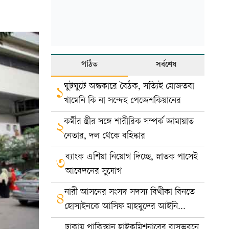
পঠিত
সর্বশেষ
ঘুটঘুটে অন্ধকারে বৈঠক, সত্যিই মোজতবা
১
খামেনি কি না সন্দেহ পেজেশকিয়ানের
কর্মীর স্ত্রীর সঙ্গে শারীরিক সম্পর্ক জামায়াত
২
নেতার, দল থেকে বহিষ্কার
ব্যাংক এশিয়া নিয়োগ দিচ্ছে, স্নাতক পাসেই
৩
আবেদনের সুযোগ
নারী আসনের সংসদ সদস্য বিথীকা বিনতে
৪
হোসাইনকে আসিফ মাহমুদের আইনি
নোটিশ
ঢাকায় পাকিস্তান হাইকমিশনারের বাসভবনে