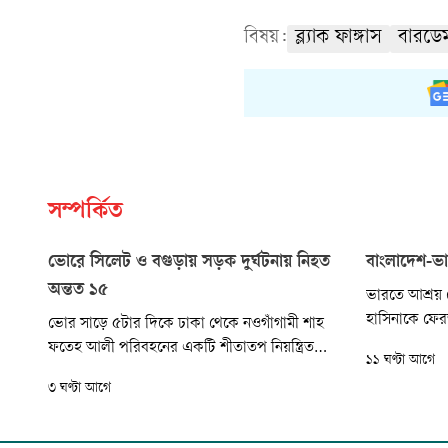
বিষয়:
ব্ল্যাক ফাঙ্গাস
বারডে
সম্পর্কিত
ভোরে সিলেট ও বগুড়ায় সড়ক দুর্ঘটনায় নিহত
বাংলাদেশ-ভা
অন্তত ১৫
ভারতে আশ্রয় নে
হাসিনাকে ফেরত
ভোর সাড়ে ৫টার দিকে ঢাকা থেকে নওগাঁগামী শাহ
এগোচ্ছে না নয়
ফতেহ আলী পরিবহনের একটি শীতাতপ নিয়ন্ত্রিত
১১ ঘণ্টা আগে
দুই বছর ধরে এ 
(এসি) বাস প্রথমে সড়কের পাশের একটি বৈদ্যুতিক
৩ ঘণ্টা আগে
বেশ টানাপোড়েন
খুঁটিতে ধাক্কা দেয়। পরে বাসটি উল্টে গিয়ে কাজের
সেই পারদে উত
অপেক্ষায় দাঁড়িয়ে থাকা দিনমজুর ও কৃষিশ্রমিকদের
ইস্যু।
ওপর উঠে যায়। ঘটনাস্থলে তিনজন নিহত হন।