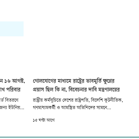
োধন ১৬ আগস্ট,
গোলযোগের মাধ্যমে রাষ্ট্রের ভাবমূর্তি ক্ষুণ্নের
লাখ পরিবার
প্রয়াস ছিল কি না, বিবেচনার দাবি মন্ত্রণালয়ের
র্ড বিতরণে
রাষ্ট্রীয় কর্মসূচিতে দেশের রাষ্ট্রপতি, বিদেশি কূটনীতিক,
জন্য ইউনিয়ন
গণমাধ্যমকর্মী ও আমন্ত্রিত অতিথিদের সামনে
থানীয় প্রশাসন,
গোলযোগ সৃষ্টির মাধ্যমে বাংলাদেশের ভাবমূর্তি ক্ষুণ্নের
১৫ ঘণ্টা আগে
ধ্যমে তথ্য
চেষ্টা করা হয়েছে বলে অভিযোগ তুলেছে
 পুনঃতদন্তের
মুক্তিযুদ্ধবিষয়ক মন্ত্রণালয়। একই সঙ্গে রাজনৈতিক
উদ্দেশ্যপ্রণোদিত হয়ে রাষ্ট্রীয় অনুষ্ঠান বানচাল করা