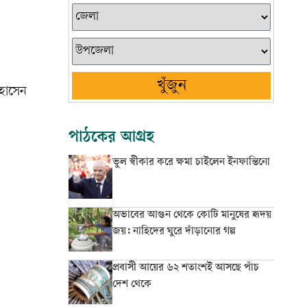
খুঁজুন
হোসেন
পাঠকের আগ্রহ
ভুল স্বীকার করে ক্ষমা চাইলেন ইনফান্তিনো
অভাবের আগুন থেকে কোটি মানুষের হৃদয়
জয়: নাহিদের ঘুরে দাঁড়ানোর গল্প
প্রবাসী আয়ের ৬২ শতাংশই আসছে পাঁচ
দেশ থেকে