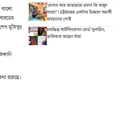
‘দোযখ আর জাহান্নামে তফাৎ কি মাসুদ
ি কালো
স্যার?’: চট্টগ্রামের এসপির উদ্দেশে সন্ত্রাসী
 বারডেম
রায়হানের পোস্ট
শেখ মুজিবুর
চলচ্চিত্র সার্টিফিকেশন বোর্ড পুনর্গঠন,
তালিকায় আছেন যাঁরা
জিলানি
কথা রয়েছে।