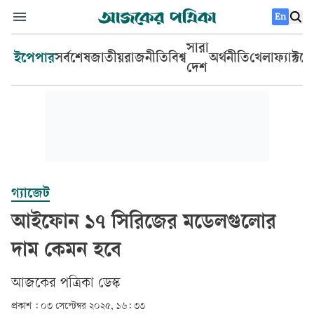
En
সারা
ইপেপার
সর্বশেষ
জাতীয়
রাজনীতি
বিশ্ব
অর্থনীতি
খেলা
ফ্যাক্টচ
দেশ
গ্যাজেট
আইফোন ১৭ সিরিজের মডেলগুলোর
দাম কেমন হবে
আজকের পত্রিকা ডেস্ক­
প্রকাশ :
০৩ সেপ্টেম্বর ২০২৫, ১৬: ৩৩