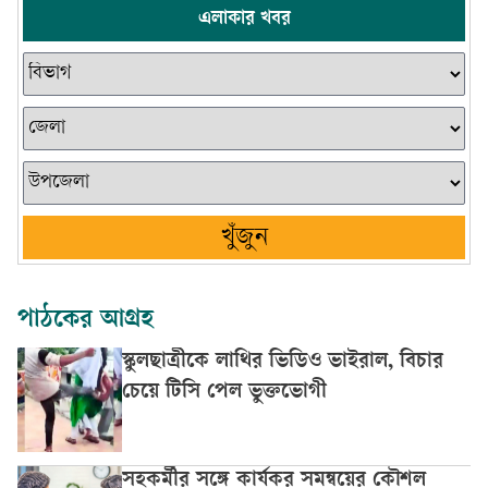
এলাকার খবর
খুঁজুন
পাঠকের আগ্রহ
স্কুলছাত্রীকে লাথির ভিডিও ভাইরাল, বিচার
চেয়ে টিসি পেল ভুক্তভোগী
সহকর্মীর সঙ্গে কার্যকর সমন্বয়ের কৌশল