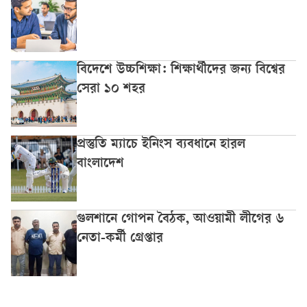
বিদেশে উচ্চশিক্ষা: শিক্ষার্থীদের জন্য বিশ্বের
সেরা ১০ শহর
প্রস্তুতি ম্যাচে ইনিংস ব্যবধানে হারল
বাংলাদেশ
গুলশানে গোপন বৈঠক, আওয়ামী লীগের ৬
নেতা-কর্মী গ্রেপ্তার