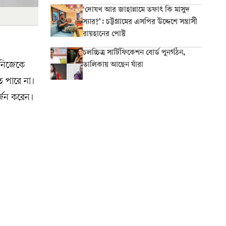
‘দোযখ আর জাহান্নামে তফাৎ কি মাসুদ
স্যার?’: চট্টগ্রামের এসপির উদ্দেশে সন্ত্রাসী
রায়হানের পোস্ট
চলচ্চিত্র সার্টিফিকেশন বোর্ড পুনর্গঠন,
তালিকায় আছেন যাঁরা
 নিজেকে
 পারে না।
র্জন করেন।