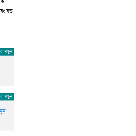
্স
এবং বড়
নুন