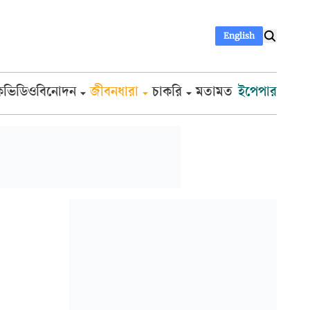
English
ক
ভিডিও
বিনোদন
জীবনধারা
চাকরি
মতামত
ইপেপার