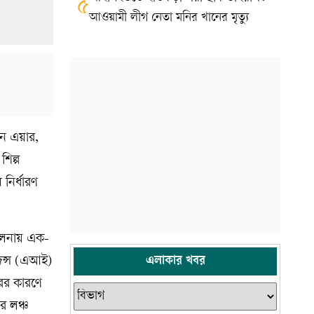
৫
আওয়ামী লীগ নেতা মনির খানের মৃত্যু
ফোন এয়ার,
িল্প
নির্ধারণ
ুলনায় এক-
এলাকার খবর
জেন্স (এআই)
রের কারণে
র লঞ্চ