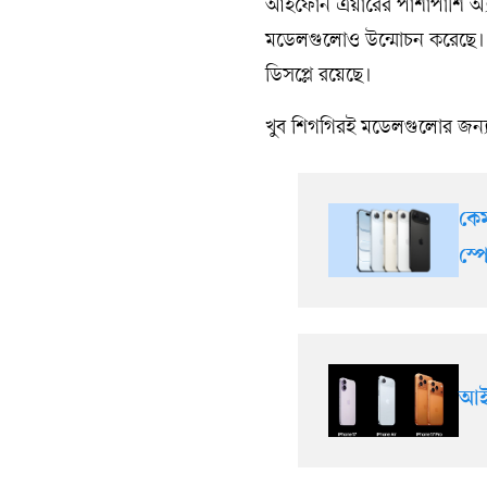
আইফোন এয়ারের পাশাপাশি অ্য
মডেলগুলোও উন্মোচন করেছে। এ
ডিসপ্লে রয়েছে।
খুব শিগগিরই মডেলগুলোর জন্য প
কে
স্
আই