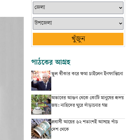
খুঁজুন
পাঠকের আগ্রহ
ভুল স্বীকার করে ক্ষমা চাইলেন ইনফান্তিনো
অভাবের আগুন থেকে কোটি মানুষের হৃদয়
জয়: নাহিদের ঘুরে দাঁড়ানোর গল্প
প্রবাসী আয়ের ৬২ শতাংশই আসছে পাঁচ
দেশ থেকে