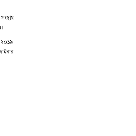
ংস্থায়
ন।
বং ২০১৯
িজাইনার