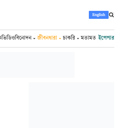
English
ক
ভিডিও
বিনোদন
জীবনধারা
চাকরি
মতামত
ইপেপার