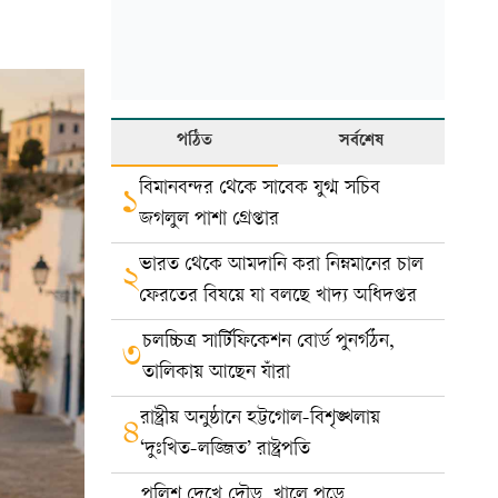
পঠিত
সর্বশেষ
বিমানবন্দর থেকে সাবেক যুগ্ম সচিব
১
জগলুল পাশা গ্রেপ্তার
ভারত থেকে আমদানি করা নিম্নমানের চাল
২
ফেরতের বিষয়ে যা বলছে খাদ্য অধিদপ্তর
চলচ্চিত্র সার্টিফিকেশন বোর্ড পুনর্গঠন,
৩
তালিকায় আছেন যাঁরা
রাষ্ট্রীয় অনুষ্ঠানে হট্টগোল-বিশৃঙ্খলায়
৪
‘দুঃখিত-লজ্জিত’ রাষ্ট্রপতি
পুলিশ দেখে দৌড়, খালে পড়ে