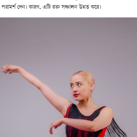
 পরামর্শ দেন। কারণ, এটি রক্ত ​​সঞ্চালন উন্নত করে।