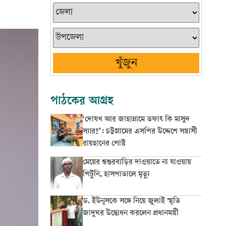
খুঁজুন
পাঠকের আগ্রহ
‘দোযখ আর জাহান্নামে তফাৎ কি মাসুদ
স্যার?’: চট্টগ্রামের এসপির উদ্দেশে সন্ত্রাসী
রায়হানের পোস্ট
মেয়ের শ্বশুরবাড়ির দাওয়াতে না যাওয়ায়
পিটুনি, হাসপাতালে মৃত্যু
ড. ইউনূসকে সঙ্গে নিয়ে জুলাই স্মৃতি
জাদুঘর উদ্বোধন করলেন প্রধানমন্ত্রী