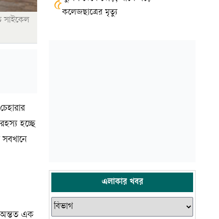
৫
কলেজছাত্রের মৃত্যু
িত সাইকেল
 চেহারার
রহস্য হচ্ছে
া সবখানে
এলাকার খবর
ে অন্তত এক