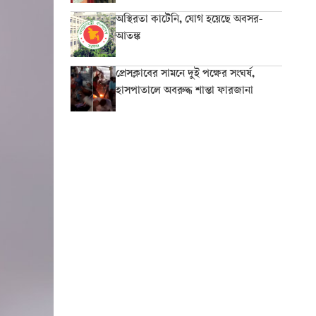
অস্থিরতা কাটেনি, যোগ হয়েছে অবসর-
আতঙ্ক
প্রেসক্লাবের সামনে দুই পক্ষের সংঘর্ষ,
হাসপাতালে অবরুদ্ধ শান্তা ফারজানা